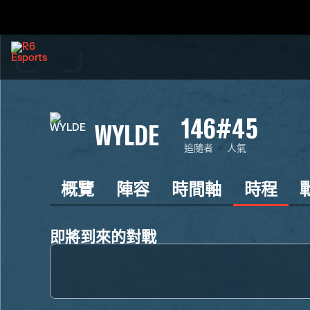
146
#45
WYLDE
追隨者
人氣
概覽
陣容
時間軸
時程
即將到來的對戰