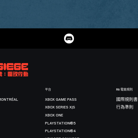
平台
R6 電競規則
MONTRÉAL
XBOX GAME PASS
國際規則書
XBOX SERIES X|S
行為準則
XBOX ONE
PLAYSTATION®5
PLAYSTATION®4