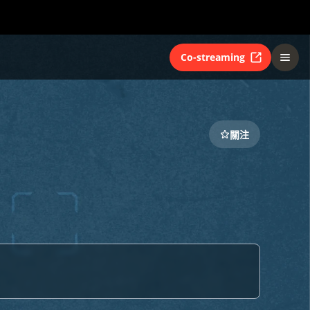
Co-streaming
關注