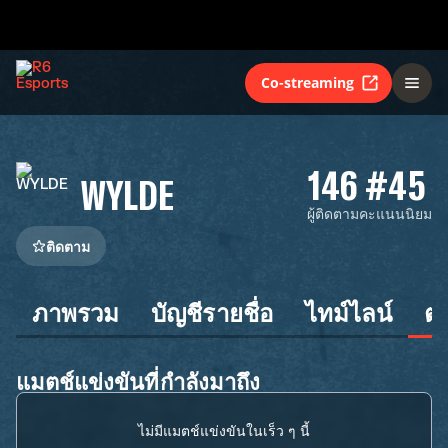
Co-streaming
146
#45
WYLDE
ผู้ติดตาม
คะแนนนิยม
ติดตาม
ภาพรวม
บัญชีรายชื่อ
ไทม์ไลน์
ต
แมตช์แข่งขันที่กำลังมาถึง
ไม่มีแมตช์แข่งขันในเร็ว ๆ นี้