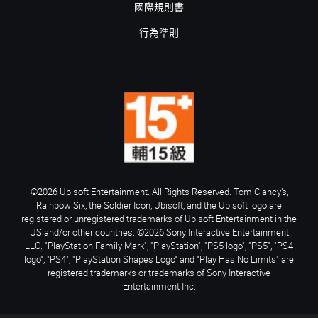
國際規則書
行為準則
©2026 Ubisoft Entertainment. All Rights Reserved. Tom Clancy’s,
Rainbow Six, the Soldier Icon, Ubisoft, and the Ubisoft logo are
registered or unregistered trademarks of Ubisoft Entertainment in the
US and/or other countries. ©2026 Sony Interactive Entertainment
LLC. "PlayStation Family Mark", "PlayStation", "PS5 logo", "PS5", "PS4
logo", "PS4", "PlayStation Shapes Logo" and "Play Has No Limits" are
registered trademarks or trademarks of Sony Interactive
Entertainment Inc.