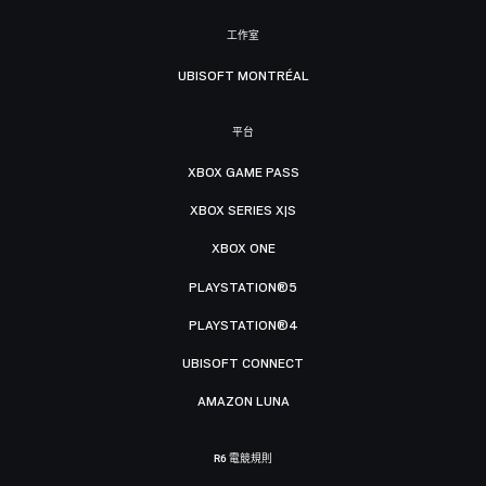
工作室
UBISOFT MONTRÉAL
平台
XBOX GAME PASS
XBOX SERIES X|S
XBOX ONE
PLAYSTATION®5
PLAYSTATION®4
UBISOFT CONNECT
AMAZON LUNA
R6 電競規則