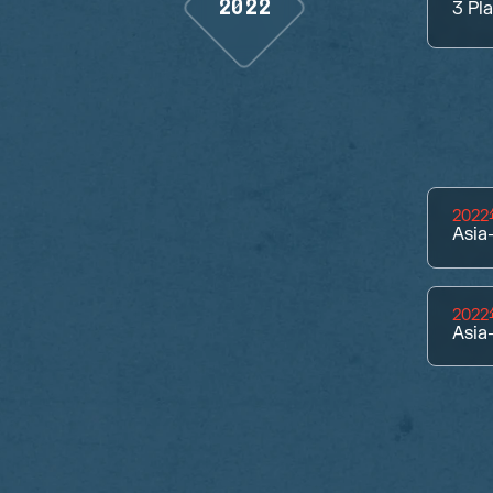
2022
3
Pl
202
Asia
202
Asia