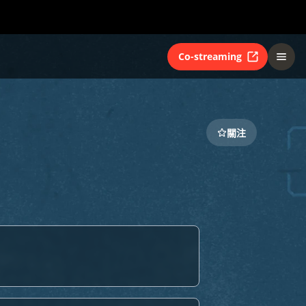
Co-streaming
關注