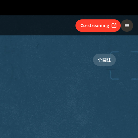
Co-streaming
關注