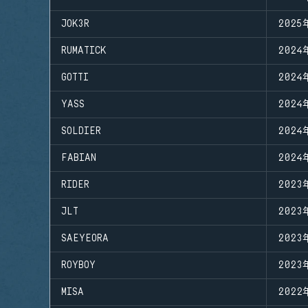
JOK3R
2025
RUMATICK
2024
GOTTI
2024
YASS
2024
SOLDIER
2024
FABIAN
2024
RIDER
2023
JLT
2023
SAEYEORA
2023
ROYBOY
2023
MISA
2022