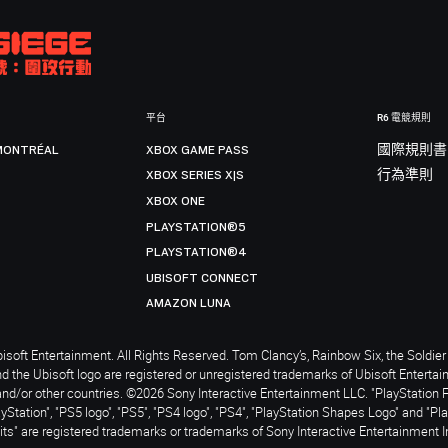
平台
R6 電競規則
MONTRÉAL
XBOX GAME PASS
國際規則書
XBOX SERIES X|S
行為準則
XBOX ONE
PLAYSTATION®5
PLAYSTATION®4
UBISOFT CONNECT
AMAZON LUNA
soft Entertainment. All Rights Reserved. Tom Clancy’s, Rainbow Six, the Soldier 
nd the Ubisoft logo are registered or unregistered trademarks of Ubisoft Enterta
and/or other countries. ©2026 Sony Interactive Entertainment LLC. "PlayStation 
ayStation", "PS5 logo", "PS5", "PS4 logo", "PS4", "PlayStation Shapes Logo" and "Pl
ts" are registered trademarks or trademarks of Sony Interactive Entertainment I