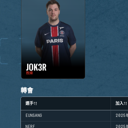
JOK3R
教練
轉會
選手
加入
EUNSANG
2025
NERF
2025