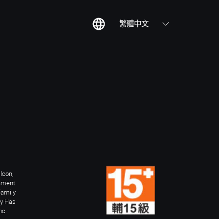
繁體中文
Icon,
inment
Family
ay Has
nc.