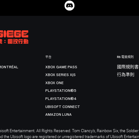
平台
R6 電競規則
MONTRÉAL
XBOX GAME PASS
國際規則書
XBOX SERIES X|S
行為準則
XBOX ONE
PLAYSTATION®5
PLAYSTATION®4
UBISOFT CONNECT
AMAZON LUNA
soft Entertainment. All Rights Reserved. Tom Clancy’s, Rainbow Six, the Soldier 
nd the Ubisoft logo are registered or unregistered trademarks of Ubisoft Enterta