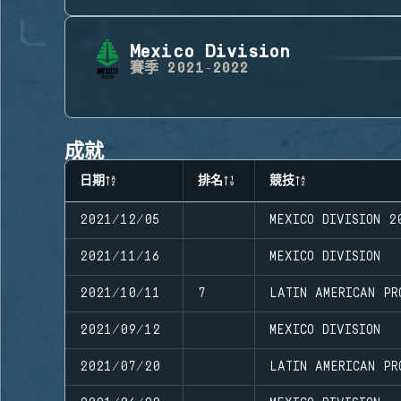
Mexico Division
賽季
2021-2022
成就
日期
排名
競技
2021/12/05
MEXICO DIVISION 2
2021/11/16
MEXICO DIVISION
2021/10/11
7
LATIN AMERICAN PR
2021/09/12
MEXICO DIVISION
2021/07/20
LATIN AMERICAN PR