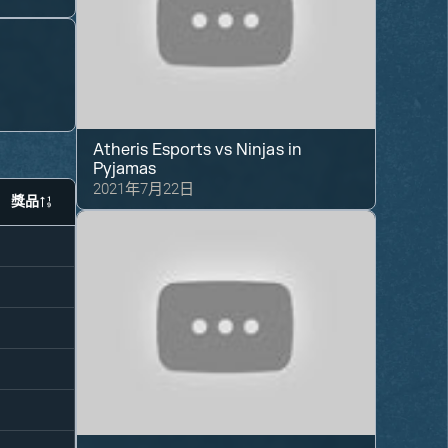
Atheris Esports
vs
Ninjas in
Pyjamas
2021年7月22日
獎品