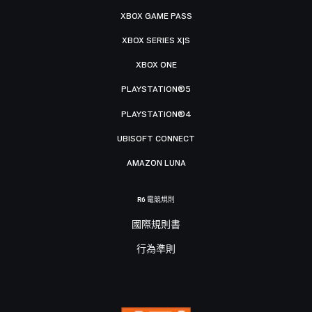
XBOX GAME PASS
XBOX SERIES X|S
XBOX ONE
PLAYSTATION®5
PLAYSTATION®4
UBISOFT CONNECT
AMAZON LUNA
R6 電競規則
國際規則書
行為準則