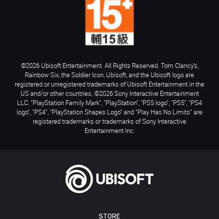
©2026 Ubisoft Entertainment. All Rights Reserved. Tom Clancy’s,
Rainbow Six, the Soldier Icon, Ubisoft, and the Ubisoft logo are
registered or unregistered trademarks of Ubisoft Entertainment in the
US and/or other countries. ©2026 Sony Interactive Entertainment
LLC. "PlayStation Family Mark", "PlayStation", "PS5 logo", "PS5", "PS4
logo", "PS4", "PlayStation Shapes Logo" and "Play Has No Limits" are
registered trademarks or trademarks of Sony Interactive
Entertainment Inc.
STORE