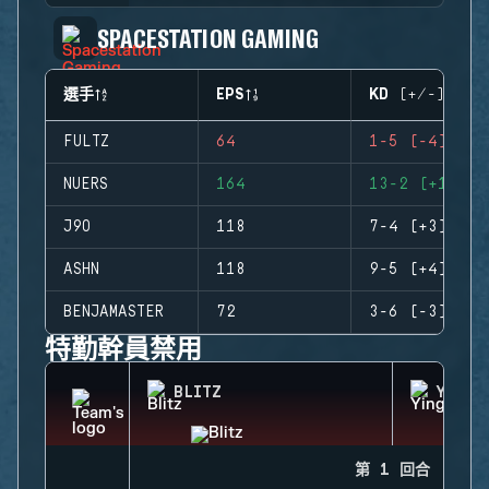
SPACESTATION GAMING
選手
EPS
KD (+/-)
FULTZ
64
1-5 (-4)
NUERS
164
13-2 (+11)
J9O
118
7-4 (+3)
ASHN
118
9-5 (+4)
BENJAMASTER
72
3-6 (-3)
特勤幹員禁用
BLITZ
YING
第 1 回合