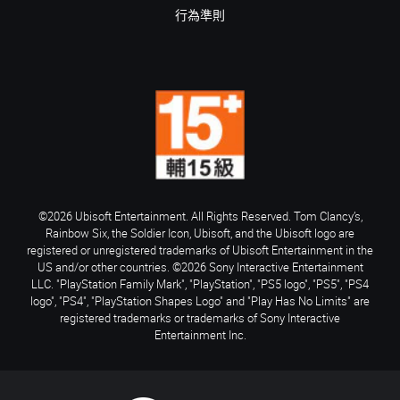
行為準則
©2026 Ubisoft Entertainment. All Rights Reserved. Tom Clancy’s,
Rainbow Six, the Soldier Icon, Ubisoft, and the Ubisoft logo are
registered or unregistered trademarks of Ubisoft Entertainment in the
US and/or other countries. ©2026 Sony Interactive Entertainment
LLC. "PlayStation Family Mark", "PlayStation", "PS5 logo", "PS5", "PS4
logo", "PS4", "PlayStation Shapes Logo" and "Play Has No Limits" are
registered trademarks or trademarks of Sony Interactive
Entertainment Inc.