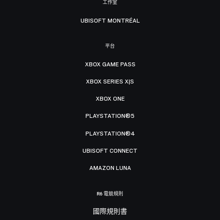
工作室
UBISOFT MONTRÉAL
平台
XBOX GAME PASS
XBOX SERIES X|S
XBOX ONE
PLAYSTATION®5
PLAYSTATION®4
UBISOFT CONNECT
AMAZON LUNA
R6 電競規則
國際規則書