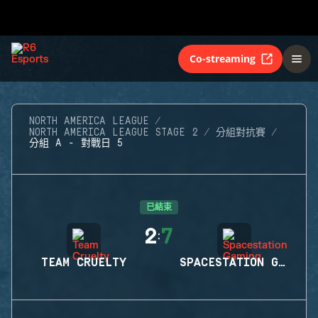
Co-streaming
NORTH AMERICA LEAGUE
NORTH AMERICA LEAGUE STAGE 2
分組對抗賽
分組 A - 對戰日 5
已結束
2
7
:
TEAM CRUELTY
SPACESTATION GAMING