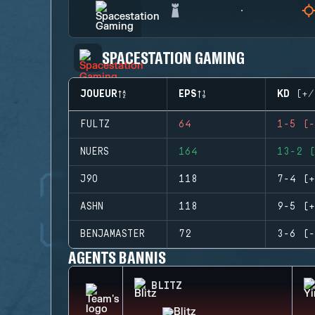
SPACESTATION GAMING
JOUEUR
EPS
KD (+/
FULTZ
64
1-5 (-
NUERS
164
13-2 (
J9O
118
7-4 (+
ASHN
118
9-5 (+
BENJAMASTER
72
3-6 (-
AGENTS BANNIS
BLITZ