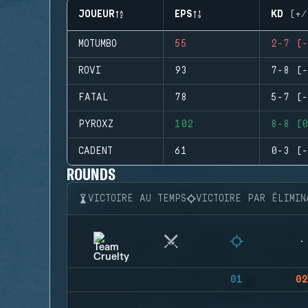
JOUEUR
EPS
KD (+/
MOTUMBO
55
2-7 (-
ROVI
93
7-8 (-
FATAL
78
5-7 (-
PYROXZ
102
8-8 (0
CADENT
61
0-3 (-
ROUNDS
VICTOIRE AU TEMPS
VICTOIRE PAR ÉLIMIN
01
02