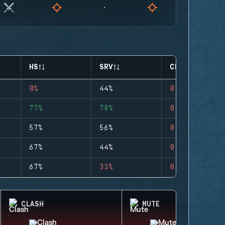
HS
SRV
CLUTCHES
0%
44%
0
77%
78%
0
57%
56%
0
67%
44%
0
67%
33%
0
CLASH
MUTE