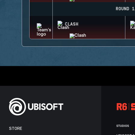
ROUND 1
CLASH
STUDIOS
STORE