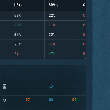
HS
SRV
CLUTCHES
50%
22%
0
67%
11%
0
60%
22%
0
25%
11%
0
0%
67%
0
07
08
09