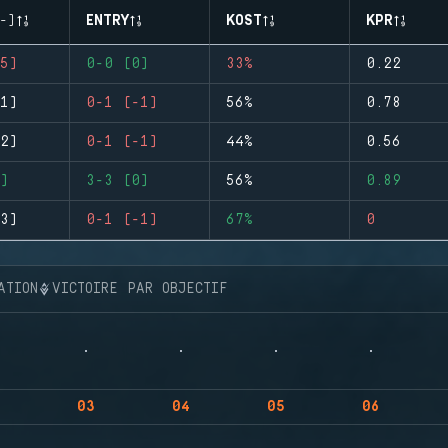
-)
ENTRY
KOST
KPR
5)
0-0 (0)
33%
0.22
1)
0-1 (-1)
56%
0.78
2)
0-1 (-1)
44%
0.56
)
3-3 (0)
56%
0.89
3)
0-1 (-1)
67%
0
ATION
VICTOIRE PAR OBJECTIF
03
04
05
06