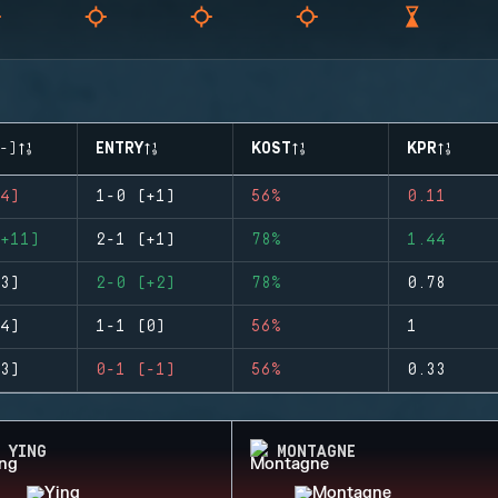
-)
ENTRY
KOST
KPR
4)
1-0 (+1)
56%
0.11
+11)
2-1 (+1)
78%
1.44
3)
2-0 (+2)
78%
0.78
4)
1-1 (0)
56%
1
3)
0-1 (-1)
56%
0.33
YING
MONTAGNE