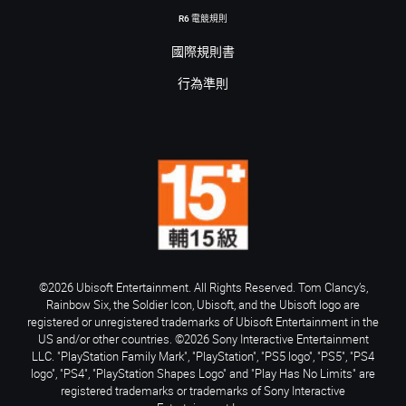
R6 電競規則
國際規則書
行為準則
©2026 Ubisoft Entertainment. All Rights Reserved. Tom Clancy’s,
Rainbow Six, the Soldier Icon, Ubisoft, and the Ubisoft logo are
registered or unregistered trademarks of Ubisoft Entertainment in the
US and/or other countries. ©2026 Sony Interactive Entertainment
LLC. "PlayStation Family Mark", "PlayStation", "PS5 logo", "PS5", "PS4
logo", "PS4", "PlayStation Shapes Logo" and "Play Has No Limits" are
registered trademarks or trademarks of Sony Interactive