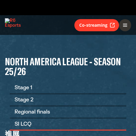
Co-streaming
NORTH AMERICA LEAGUE - SEASON
25/26
Stage 1
Stage 2
Regional finals
SI LCQ
進展