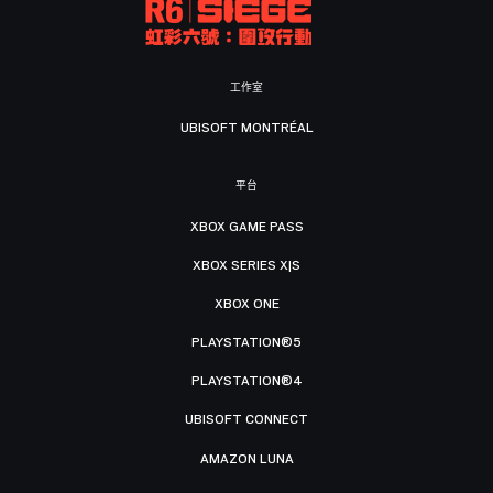
工作室
UBISOFT MONTRÉAL
平台
XBOX GAME PASS
XBOX SERIES X|S
XBOX ONE
PLAYSTATION®5
PLAYSTATION®4
UBISOFT CONNECT
AMAZON LUNA