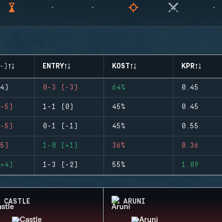
-)
ENTRY
KOST
KPR
4)
0-3 (-3)
64%
0.45
-5)
1-1 (0)
45%
0.45
-5)
0-1 (-1)
45%
0.55
5)
1-0 (+1)
36%
0.36
+4)
1-3 (-2)
55%
1.09
CASTLE
ARUNI