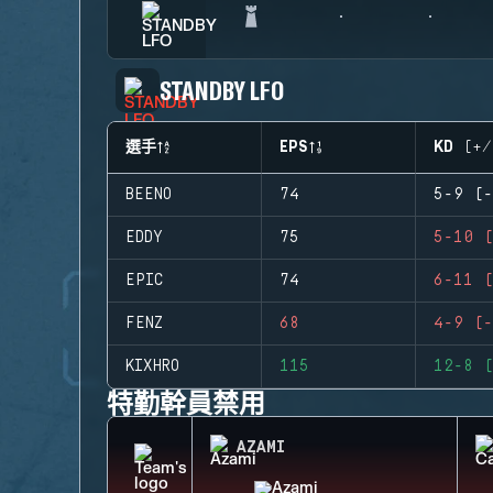
STANDBY LFO
選手
EPS
KD (+/
BEENO
74
5-9 (-
EDDY
75
5-10 (
EPIC
74
6-11 (
FENZ
68
4-9 (-
KIXHRO
115
12-8 (
特勤幹員禁用
AZAMI