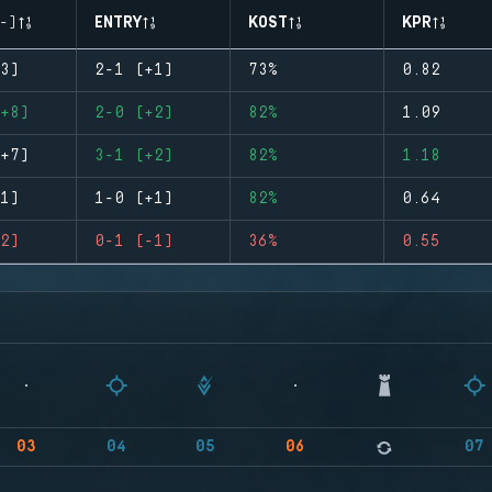
-)
ENTRY
KOST
KPR
3)
2-1 (+1)
73%
0.82
+8)
2-0 (+2)
82%
1.09
+7)
3-1 (+2)
82%
1.18
1)
1-0 (+1)
82%
0.64
2)
0-1 (-1)
36%
0.55
03
04
05
06
07