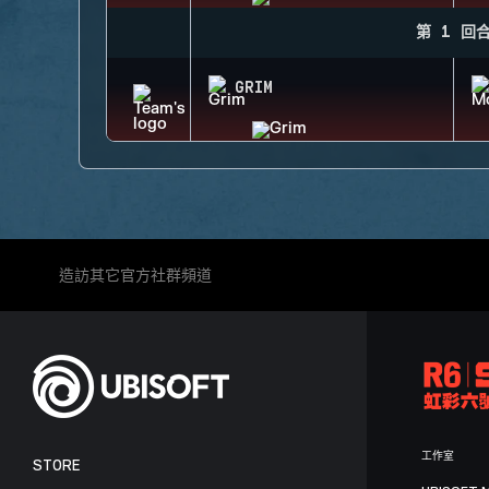
第 1 回
GRIM
造訪其它官方社群頻道
工作室
STORE