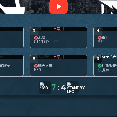
用
已禁用
3
4
木屋
銀行
STANDBY LFO
M80
用
已禁用
8
9
 實驗室
摩天大樓
杜斯妥也
M80
決勝局
7
:
4