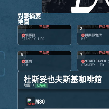
對戰摘要
地圖
已禁用
已禁
1
2
領事館
俱樂部會所
STANDBY LFO
M80
已禁用
已禁
6
7
邊境
NIGHTHAVEN
M80
STANDBY LFO
杜斯妥也夫斯基咖啡館
已結束
地圖
1
M80