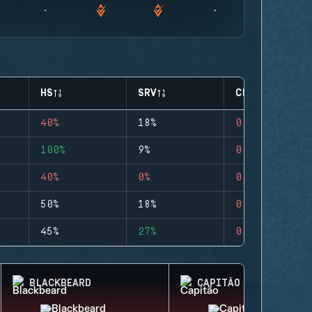
HS
SRV
CLUTCHES
40%
18%
0
100%
9%
0
40%
0%
0
50%
18%
0
45%
27%
0
BLACKBEARD
CAPITÃO