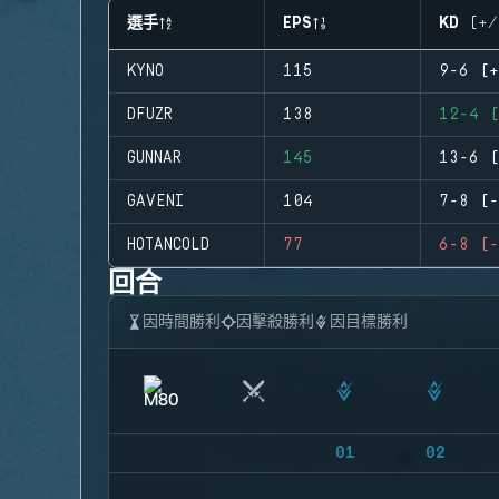
選手
EPS
KD (+/
KYNO
115
9-6 (+
DFUZR
138
12-4 (
GUNNAR
145
13-6 (
GAVENI
104
7-8 (-
HOTANCOLD
77
6-8 (-
回合
因時間勝利
因擊殺勝利
因目標勝利
01
02