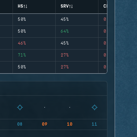
HS
SRV
CLUTCHES
50%
45%
0
50%
64%
0
46%
45%
0
71%
27%
0
50%
27%
0
08
09
10
11