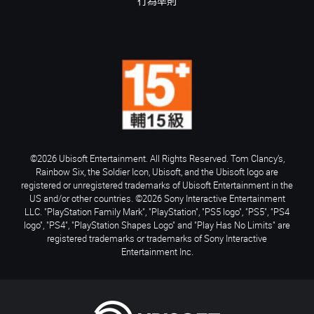
行為準則
©2026 Ubisoft Entertainment. All Rights Reserved. Tom Clancy’s,
Rainbow Six, the Soldier Icon, Ubisoft, and the Ubisoft logo are
registered or unregistered trademarks of Ubisoft Entertainment in the
US and/or other countries. ©2026 Sony Interactive Entertainment
LLC. "PlayStation Family Mark", "PlayStation", "PS5 logo", "PS5", "PS4
logo", "PS4", "PlayStation Shapes Logo" and "Play Has No Limits" are
registered trademarks or trademarks of Sony Interactive
Entertainment Inc.