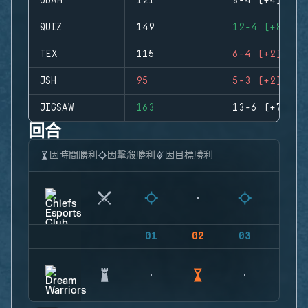
ODAH
121
8-4 (+4)
QUIZ
149
12-4 (+8)
TEX
115
6-4 (+2)
JSH
95
5-3 (+2)
JIGSAW
163
13-6 (+7)
回合
因時間勝利
因擊殺勝利
因目標勝利
01
02
03
04