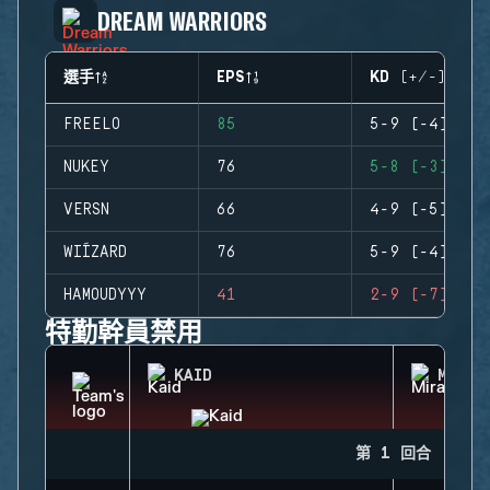
DREAM WARRIORS
選手
EPS
KD (+/-)
FREELO
85
5-9 (-4)
NUKEY
76
5-8 (-3)
VERSN
66
4-9 (-5)
WIÍZARD
76
5-9 (-4)
HAMOUDYYY
41
2-9 (-7)
特勤幹員禁用
KAID
MIRA
第 1 回合