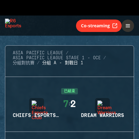
Co-streaming
ASIA PACIFIC LEAGUE
ASIA PACIFIC LEAGUE STAGE 1 - OCE
分組對抗賽
分組 A - 對戰日 1
已結束
7
2
:
CHIEFS ESPORTS CLUB
DREAM WARRIORS