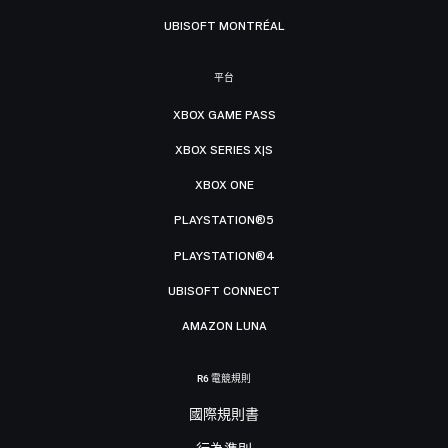
UBISOFT MONTRÉAL
平台
XBOX GAME PASS
XBOX SERIES X|S
XBOX ONE
PLAYSTATION®5
PLAYSTATION®4
UBISOFT CONNECT
AMAZON LUNA
R6 電競規則
國際規則書