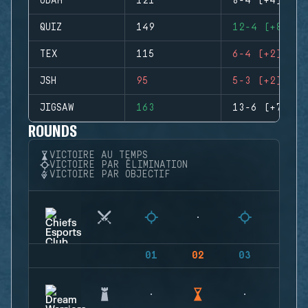
ODAH
121
8-4 (+4)
QUIZ
149
12-4 (+8)
TEX
115
6-4 (+2)
JSH
95
5-3 (+2)
JIGSAW
163
13-6 (+7)
ROUNDS
VICTOIRE AU TEMPS
VICTOIRE PAR ÉLIMINATION
VICTOIRE PAR OBJECTIF
01
02
03
04