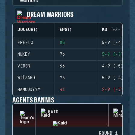
DREAM WARRIORS
JOUEUR
EPS
KD (+/-)
FREELO
85
5-9 (-4)
NUKEY
76
5-8 (-3)
VERSN
66
4-9 (-5)
WIÍZARD
76
5-9 (-4)
HAMOUDYYY
41
2-9 (-7)
AGENTS BANNIS
KAID
MIRA
ROUND 1