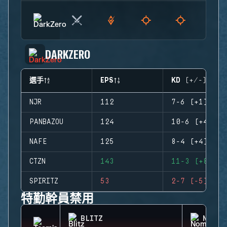
DARKZERO
選手
EPS
KD (+/-)
NJR
112
7-6 (+1)
PANBAZOU
124
10-6 (+4)
NAFE
125
8-4 (+4)
CTZN
143
11-3 (+8)
SPIRITZ
53
2-7 (-5)
特勤幹員禁用
BLITZ
NOMAD