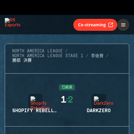
Co-streaming
NORTH AMERICA LEAGUE
NORTH AMERICA LEAGUE STAGE 1
季後賽
勝部 決賽
已結束
1
2
:
SHOPIFY REBELLION
DARKZERO