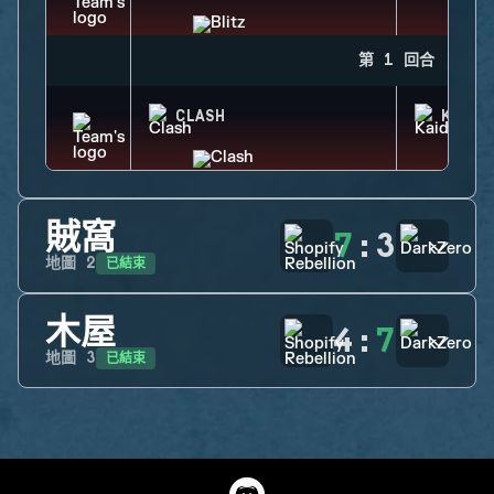
第 1 回合
CLASH
KAID
賊窩
7
:
3
已結束
地圖
2
木屋
4
:
7
已結束
地圖
3