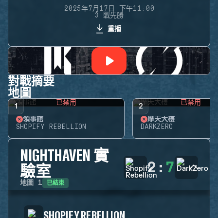
2025年7月17日 下午11:00
3 戰先勝
重播
對戰摘要
地圖
已禁用
已禁用
1
2
領事館
摩天大樓
SHOPIFY REBELLION
DARKZERO
NIGHTHAVEN 實
2
:
7
驗室
已結束
地圖
1
SHOPIFY REBELLION