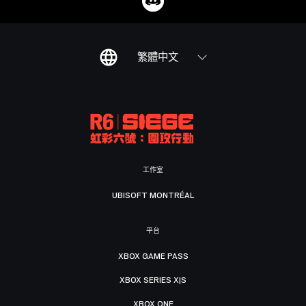
繁體中文
工作室
UBISOFT MONTRÉAL
平台
XBOX GAME PASS
XBOX SERIES X|S
XBOX ONE