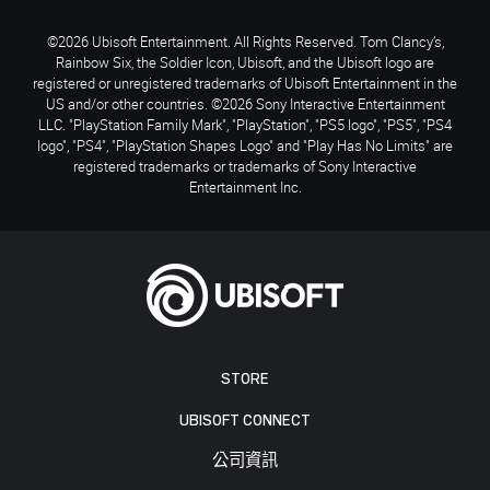
©2026 Ubisoft Entertainment. All Rights Reserved. Tom Clancy’s,
Rainbow Six, the Soldier Icon, Ubisoft, and the Ubisoft logo are
registered or unregistered trademarks of Ubisoft Entertainment in the
US and/or other countries. ©2026 Sony Interactive Entertainment
LLC. "PlayStation Family Mark", "PlayStation", "PS5 logo", "PS5", "PS4
logo", "PS4", "PlayStation Shapes Logo" and "Play Has No Limits" are
registered trademarks or trademarks of Sony Interactive
Entertainment Inc.
STORE
UBISOFT CONNECT
公司資訊