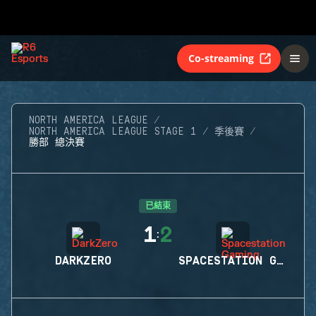
Co-streaming
NORTH AMERICA LEAGUE
NORTH AMERICA LEAGUE STAGE 1
季後賽
勝部 總決賽
已結束
1
2
:
DARKZERO
SPACESTATION GAMING