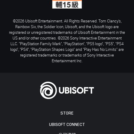
©2026 Ubisoft Entertainment. All Rights Reserved. Tom Clancy’s,
Rainbow Six, the Soldier Icon, Ubisoft, and the Ubisoft logo are
registered or unregistered trademarks of Ubisoft Entertainment in the
US and/or other countries. ©2026 Sony Interactive Entertainment
LLC. "PlayStation Family Mark", "PlayStation", "PS5 logo", "PS5", "PS4
logo", "PS4", "PlayStation Shapes Logo" and "Play Has No Limits" are
registered trademarks or trademarks of Sony Interactive
Entertainment Inc.
STORE
UBISOFT CONNECT