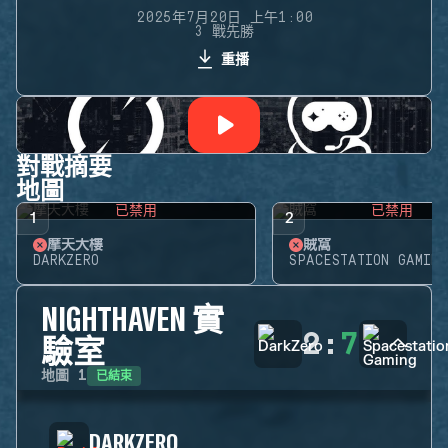
2025年7月20日 上午1:00
3 戰先勝
重播
對戰摘要
地圖
已禁用
已禁用
1
2
摩天大樓
賊窩
DARKZERO
SPACESTATION GAMING
NIGHTHAVEN 實
2
:
7
驗室
已結束
地圖
1
DARKZERO