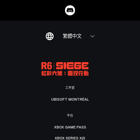
繁體中文
工作室
UBISOFT MONTRÉAL
平台
XBOX GAME PASS
XBOX SERIES X|S