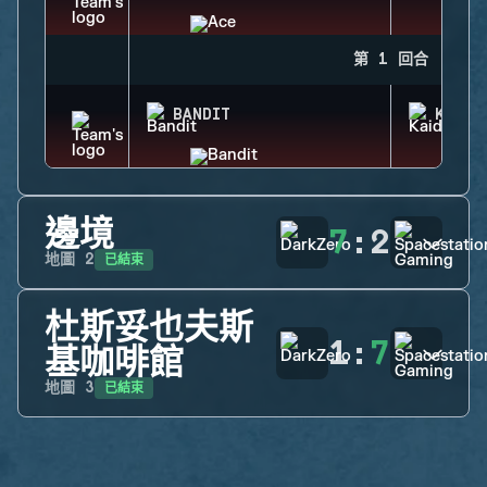
第 1 回合
BANDIT
KAID
邊境
7
:
2
已結束
地圖
2
杜斯妥也夫斯
1
:
7
基咖啡館
已結束
地圖
3