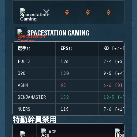
SPACESTATION GAMING
選手
EPS
KD (+/-)
FULTZ
126
7-4 (+3)
J9O
130
9-5 (+4)
ASHN
95
6-6 (0)
BENJAMASTER
152
12-5 (+7)
NUERS
115
7-6 (+1)
特勤幹員禁用
ACE
HIBAN