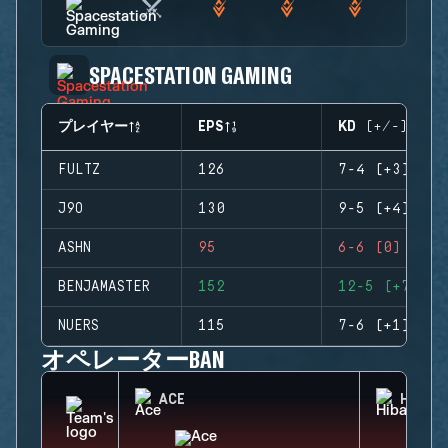
SPACESTATION GAMING
プレイヤー
EPS
KD (+/-)
FULTZ
126
7-4 (+3)
J9O
130
9-5 (+4)
ASHN
95
6-6 (0)
BENJAMASTER
152
12-5 (+7)
NUERS
115
7-6 (+1)
オペレーターBAN
ACE
HIBAN