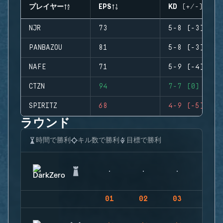
プレイヤー
EPS
KD (+/-)
NJR
73
5-8 (-3)
PANBAZOU
81
5-8 (-3)
NAFE
71
5-9 (-4)
CTZN
94
7-7 (0)
SPIRITZ
68
4-9 (-5)
ラウンド
時間で勝利
キル数で勝利
目標で勝利
01
02
03
04