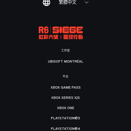
繁體中文
工作室
UBISOFT MONTRÉAL
平台
XBOX GAME PASS
XBOX SERIES X|S
XBOX ONE
PLAYSTATION®5
PLAYSTATION®4