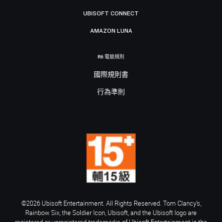
UBISOFT CONNECT
AMAZON LUNA
R6 電競規則
國際規則書
行為準則
©2026 Ubisoft Entertainment. All Rights Reserved. Tom Clancy’s,
Rainbow Six, the Soldier Icon, Ubisoft, and the Ubisoft logo are
registered or unregistered trademarks of Ubisoft Entertainment in the