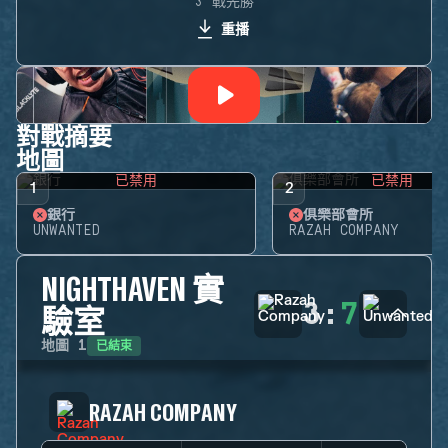
3 戰先勝
重播
對戰摘要
地圖
已禁用
已禁用
1
2
銀行
俱樂部會所
UNWANTED
RAZAH COMPANY
NIGHTHAVEN 實
3
:
7
驗室
已結束
地圖
1
RAZAH COMPANY