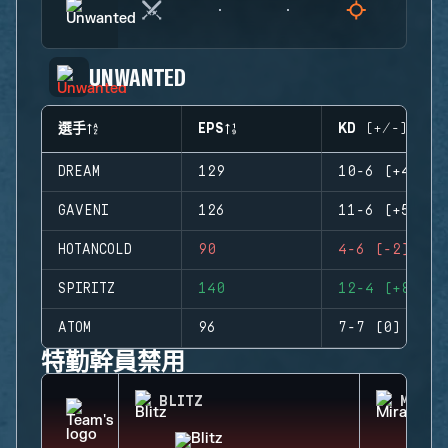
UNWANTED
選手
EPS
KD (+/-)
DREAM
129
10-6 (+4)
GAVENI
126
11-6 (+5)
HOTANCOLD
90
4-6 (-2)
SPIRITZ
140
12-4 (+8)
ATOM
96
7-7 (0)
特勤幹員禁用
BLITZ
MIRA