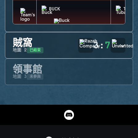
BUCK
TUBAR
賊窩
3
:
7
已結束
地圖
2
領事館
未參與
地圖
3