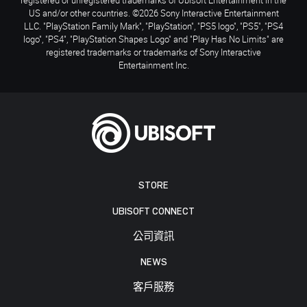
US and/or other countries. ©2026 Sony Interactive Entertainment
LLC. "PlayStation Family Mark", "PlayStation", "PS5 logo", "PS5", "PS4
logo", "PS4", "PlayStation Shapes Logo" and "Play Has No Limits" are
registered trademarks or trademarks of Sony Interactive
Entertainment Inc.
STORE
UBISOFT CONNECT
公司資訊
NEWS
客戶服務