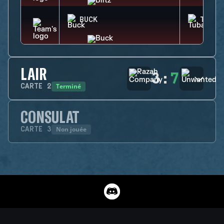
BUCK
TUBAR
LAIR
3
:
7
Terminé
CARTE
2
CONSULAT
Non jouée
CARTE
3