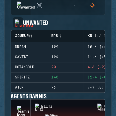
UNWANTED
JOUEUR
EPS
KD (+/-)
DREAM
129
10-6 (+4)
GAVENI
126
11-6 (+5)
HOTANCOLD
90
4-6 (-2)
SPIRITZ
140
12-4 (+8)
ATOM
96
7-7 (0)
AGENTS BANNIS
BLITZ
MIRA