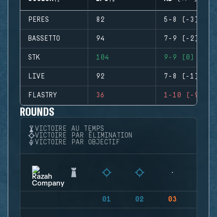
PERES
82
5-8 (-3)
BASSETTO
94
7-9 (-2)
STK
104
9-9 (0)
LIVE
92
7-8 (-1)
FLASTRY
36
1-10 (-9)
ROUNDS
VICTOIRE AU TEMPS
VICTOIRE PAR ÉLIMINATION
VICTOIRE PAR OBJECTIF
01
02
03
04