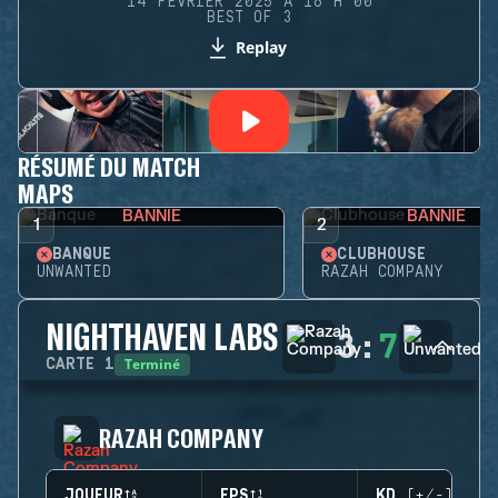
14 FÉVRIER 2025 À 16 H 00
BEST OF 3
Replay
RÉSUMÉ DU MATCH
MAPS
BANNIE
BANNIE
1
2
BANQUE
CLUBHOUSE
UNWANTED
RAZAH COMPANY
NIGHTHAVEN LABS
3
:
7
Terminé
CARTE
1
RAZAH COMPANY
JOUEUR
EPS
KD (+/-)