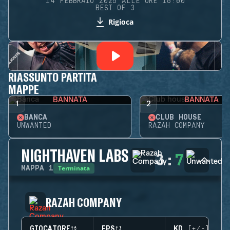
14 FEBBRAIO 2025 ALLE ORE 16:00
BEST OF 3
Rigioca
RIASSUNTO PARTITA
MAPPE
BANNATA
BANNATA
1
2
BANCA
CLUB HOUSE
UNWANTED
RAZAH COMPANY
NIGHTHAVEN LABS
3
:
7
Terminata
MAPPA
1
RAZAH COMPANY
GIOCATORE
EPS
KD (+/-)