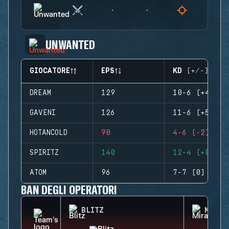
UNWANTED
GIOCATORE
EPS
KD (+/-)
DREAM
129
10-6 (+4)
GAVENI
126
11-6 (+5)
HOTANCOLD
90
4-6 (-2)
SPIRITZ
140
12-4 (+8)
ATOM
96
7-7 (0)
BAN DEGLI OPERATORI
BLITZ
MIRA