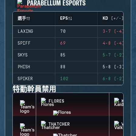
PARABELLUM ESPORTS
選手
EPS
KD (+/-)
LAXING
70
3-7 (-4)
SPIFF
69
4-8 (-4)
SKYS
85
5-7 (-2)
PHISH
88
5-8 (-3)
SPIKER
102
6-8 (-2)
特勤幹員禁用
FLORES
KAID
THATCHER
VALKY