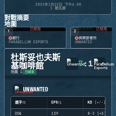
2023年3月22日 下午6:00
1 戰先勝
對戰摘要
地圖
已禁用
已禁用
1
2
銀行
俱樂部會所
PARABELLUM ESPORTS
UNWANTED
杜斯妥也夫斯
7
:
1
基咖啡館
已結束
地圖
1
UNWANTED
選手
EPS
KD (+/-)
DOQ
129
8-3 (+5)