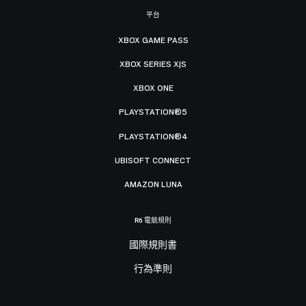
平台
XBOX GAME PASS
XBOX SERIES X|S
XBOX ONE
PLAYSTATION®5
PLAYSTATION®4
UBISOFT CONNECT
AMAZON LUNA
R6 電競規則
國際規則書
行為準則