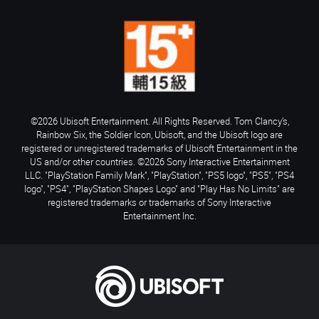
©2026 Ubisoft Entertainment. All Rights Reserved. Tom Clancy’s,
Rainbow Six, the Soldier Icon, Ubisoft, and the Ubisoft logo are
registered or unregistered trademarks of Ubisoft Entertainment in the
US and/or other countries. ©2026 Sony Interactive Entertainment
LLC. "PlayStation Family Mark", "PlayStation", "PS5 logo", "PS5", "PS4
logo", "PS4", "PlayStation Shapes Logo" and "Play Has No Limits" are
registered trademarks or trademarks of Sony Interactive
Entertainment Inc.