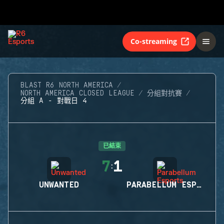
Co-streaming
BLAST R6 NORTH AMERICA
NORTH AMERICA CLOSED LEAGUE
分組對抗賽
分組 A - 對戰日 4
已結束
7
1
:
UNWANTED
PARABELLUM ESPORTS