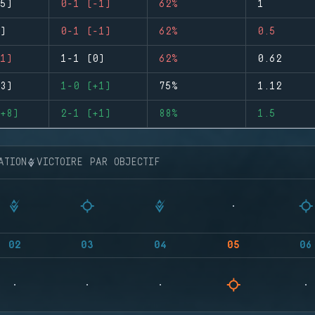
5)
0-1 (-1)
62%
1
)
0-1 (-1)
62%
0.5
1)
1-1 (0)
62%
0.62
3)
1-0 (+1)
75%
1.12
+8)
2-1 (+1)
88%
1.5
ATION
VICTOIRE PAR OBJECTIF
02
03
04
05
06