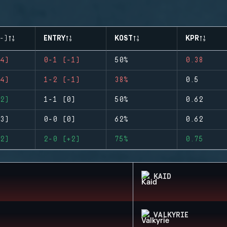
-)
ENTRY
KOST
KPR
4)
0-1 (-1)
50%
0.38
4)
1-2 (-1)
38%
0.5
2)
1-1 (0)
50%
0.62
3)
0-0 (0)
62%
0.62
2)
2-0 (+2)
75%
0.75
KAID
VALKYRIE