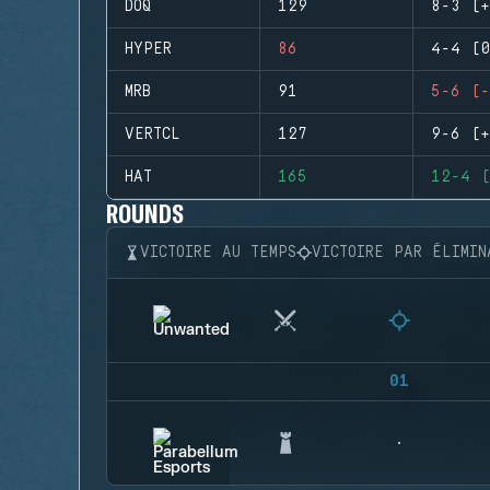
DOQ
129
8-3 (+
HYPER
86
4-4 (0
MRB
91
5-6 (-
VERTCL
127
9-6 (+
HAT
165
12-4 (
ROUNDS
VICTOIRE AU TEMPS
VICTOIRE PAR ÉLIMIN
01