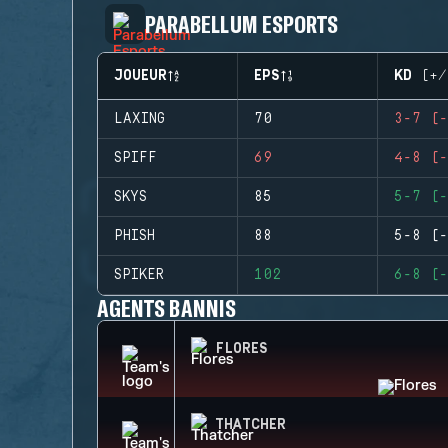
PARABELLUM ESPORTS
JOUEUR
EPS
KD (+/
LAXING
70
3-7 (-
SPIFF
69
4-8 (-
SKYS
85
5-7 (-
PHISH
88
5-8 (-
SPIKER
102
6-8 (-
AGENTS BANNIS
FLORES
THATCHER