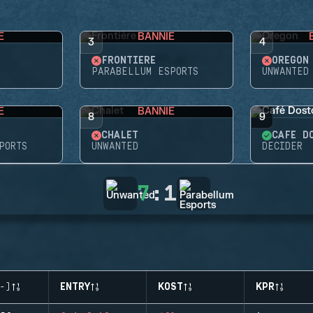
E
BANNIE
3
4
FRONTIÈRE
OREGON
PARABELLUM ESPORTS
UNWANTED
E
BANNIE
8
9
CHALET
CAFÉ D
PORTS
UNWANTED
DECIDER
7
:
1
-)
ENTRY
KOST
KPR