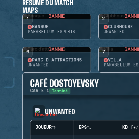
RÉSUMÉ DU MATCH
MAPS
BANNIE
BANNI
1
2
BANQUE
CLUBHOUSE
PARABELLUM ESPORTS
UNWANTED
BANNIE
BANNI
6
7
PARC D'ATTRACTIONS
VILLA
UNWANTED
PARABELLUM ES
CAFÉ DOSTOYEVSKY
Terminé
CARTE
1
UNWANTED
JOUEUR
EPS
KD (+/