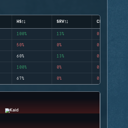
HS
SRV
CLUTCHES
100%
13%
0
50%
0%
0
60%
13%
0
100%
0%
0
67%
0%
0