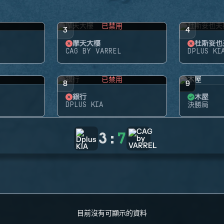
用
已禁用
3
4
摩天大樓
杜斯妥也
CAG BY VARREL
DPLUS KI
用
已禁用
8
9
銀行
木屋
DPLUS KIA
決勝局
3
:
7
目前沒有可顯示的資料