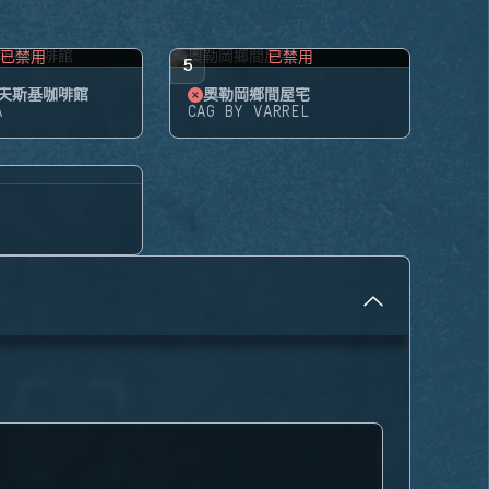
已禁用
已禁用
5
夫斯基咖啡館
奧勒岡鄉間屋宅
A
CAG BY VARREL