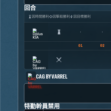
回合
因時間勝利
因擊殺勝利
因目標勝利
01
02
CAG BY VARREL
特勤幹員禁用