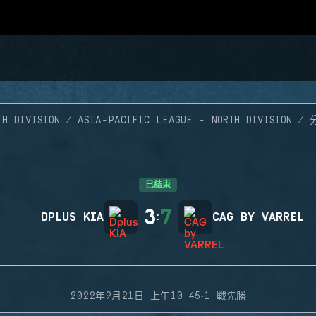
TH DIVISION
ASIA-PACIFIC LEAGUE - NORTH DIVISION
已結束
3
7
DPLUS KIA
:
CAG BY VARREL
·
2022年9月21日 上午10:45
1 戰先勝