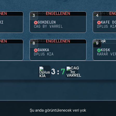
NEN
ENGELLENEN
EN
3
4
KI
GÖKDELEN
KAFE D
CAG BY VARREL
DPLUS KI
NEN
ENGELLENEN
8
9
BANKA
KÖŞK
DPLUS KIA
KARAR VE
3
:
7
Şu anda görüntülenecek veri yok