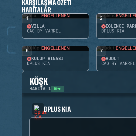
KARŞILAŞMA ÖZETI
HARITALAR
ENGELLENEN
ENGELLE
1
2
VILLA
EĞLENCE PAR
CAG BY VARREL
DPLUS KIA
ENGELLENEN
ENGELLE
6
7
KULÜP BINASI
HUDUT
DPLUS KIA
CAG BY VARREL
KÖŞK
Bitti
HARITA
1
DPLUS KIA