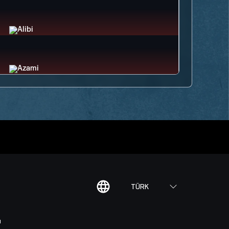
TÜRK
I