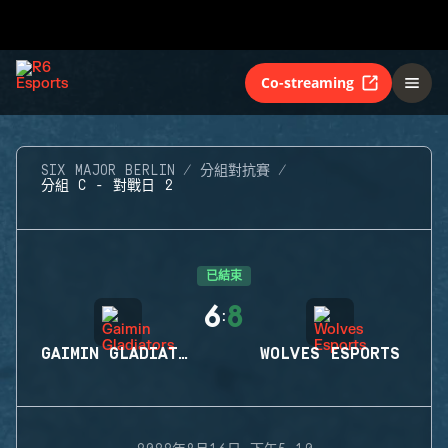
Co-streaming
SIX MAJOR BERLIN
分組對抗賽
分組 C - 對戰日 2
已結束
6
8
:
GAIMIN GLADIATORS
WOLVES ESPORTS