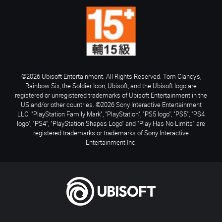
©2026 Ubisoft Entertainment. All Rights Reserved. Tom Clancy’s,
Rainbow Six, the Soldier Icon, Ubisoft, and the Ubisoft logo are
registered or unregistered trademarks of Ubisoft Entertainment in the
US and/or other countries. ©2026 Sony Interactive Entertainment
LLC. "PlayStation Family Mark", "PlayStation", "PS5 logo", "PS5", "PS4
logo", "PS4", "PlayStation Shapes Logo" and "Play Has No Limits" are
registered trademarks or trademarks of Sony Interactive
Entertainment Inc.