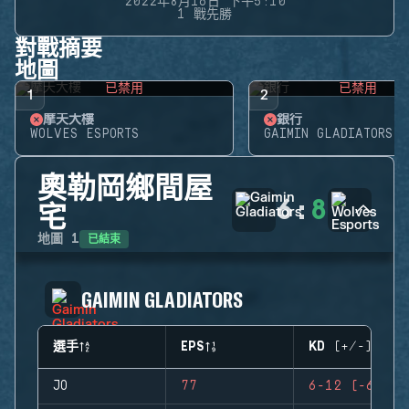
2022年8月16日 下午5:10
1 戰先勝
對戰摘要
地圖
已禁用
已禁用
1
2
摩天大樓
銀行
WOLVES ESPORTS
GAIMIN GLADIATORS
奧勒岡鄉間屋
6
:
8
宅
已結束
地圖
1
GAIMIN GLADIATORS
選手
EPS
KD (+/-)
JO
77
6-12 (-6)