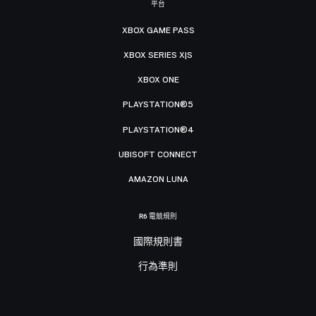
平台
XBOX GAME PASS
XBOX SERIES X|S
XBOX ONE
PLAYSTATION®5
PLAYSTATION®4
UBISOFT CONNECT
AMAZON LUNA
R6 電競規則
國際規則書
行為準則