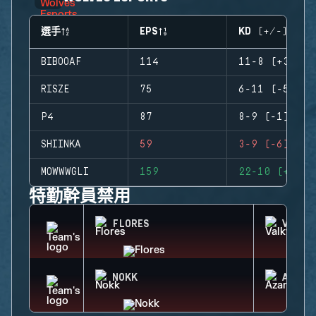
選手
EPS
KD (+/-)
BIBOOAF
114
11-8 (+3)
RISZE
75
6-11 (-5)
P4
87
8-9 (-1)
SHIINKA
59
3-9 (-6)
MOWWWGLI
159
22-10 (+12)
特勤幹員禁用
FLORES
VALKY
NOKK
AZAMI