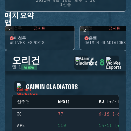
2022년 8월 16일 오후 5:10
1선승
매치 요약
맵
금지됨
금지됨
1
2
마천루
은행
WOLVES ESPORTS
GAIMIN GLADIATORS
오리건
6
:
8
완료됨
맵
1
GAIMIN GLADIATORS
선수
EPS
KD (+/-)
JO
77
6-12 (-6)
APE
110
14-11 (+3)