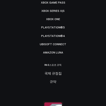
XBOX GAME PASS
XBOX SERIES X|S
XBOX ONE
PLAYSTATION®5
PLAYSTATION®4
UBISOFT CONNECT
AMAZON LUNA
R6 E스포츠 규칙
국제 규정집
규약