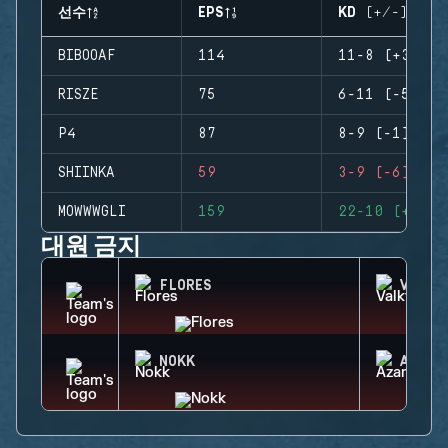
선수
EPS
KD (+/-)
BIBOOAF
114
11-8 (+3)
RISZE
75
6-11 (-5)
P4
87
8-9 (-1)
SHIINKA
59
3-9 (-6)
MOWWWGLI
159
22-10 (+12)
대원 금지
FLORES
VALKY
NOKK
AZAMI