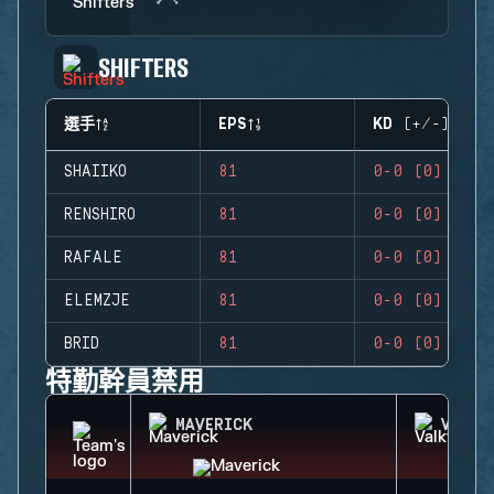
SHIFTERS
選手
EPS
KD (+/-)
SHAIIKO
81
0-0 (0)
RENSHIRO
81
0-0 (0)
RAFALE
81
0-0 (0)
ELEMZJE
81
0-0 (0)
BRID
81
0-0 (0)
特勤幹員禁用
MAVERICK
VALKY