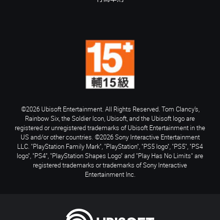
©2026 Ubisoft Entertainment. All Rights Reserved. Tom Clancy’s,
Rainbow Six, the Soldier Icon, Ubisoft, and the Ubisoft logo are
registered or unregistered trademarks of Ubisoft Entertainment in the
US and/or other countries. ©2026 Sony Interactive Entertainment
LLC. "PlayStation Family Mark", "PlayStation", "PS5 logo", "PS5", "PS4
logo", "PS4", "PlayStation Shapes Logo" and "Play Has No Limits" are
registered trademarks or trademarks of Sony Interactive
Entertainment Inc.