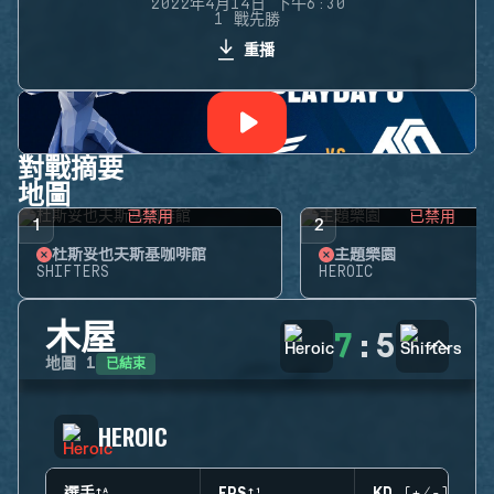
2022年4月14日 下午6:30
1 戰先勝
重播
對戰摘要
地圖
已禁用
已禁用
1
2
杜斯妥也夫斯基咖啡館
主題樂園
SHIFTERS
HEROIC
木屋
7
:
5
已結束
地圖
1
HEROIC