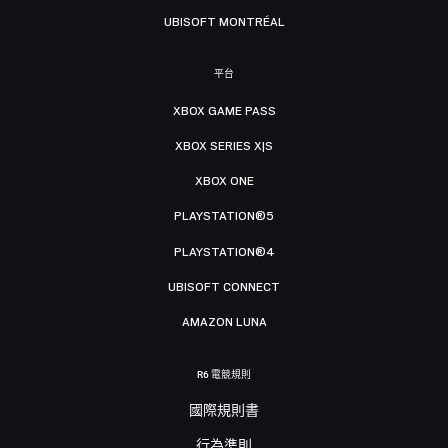
UBISOFT MONTRÉAL
平台
XBOX GAME PASS
XBOX SERIES X|S
XBOX ONE
PLAYSTATION®5
PLAYSTATION®4
UBISOFT CONNECT
AMAZON LUNA
R6 電競規則
國際規則書
行為準則