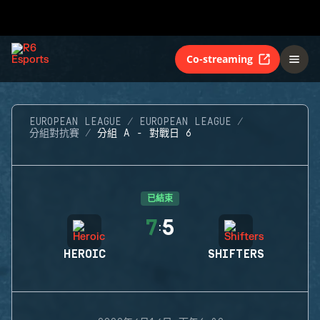
Co-streaming
EUROPEAN LEAGUE
EUROPEAN LEAGUE
分組對抗賽
分組 A - 對戰日 6
已結束
7
5
:
HEROIC
SHIFTERS