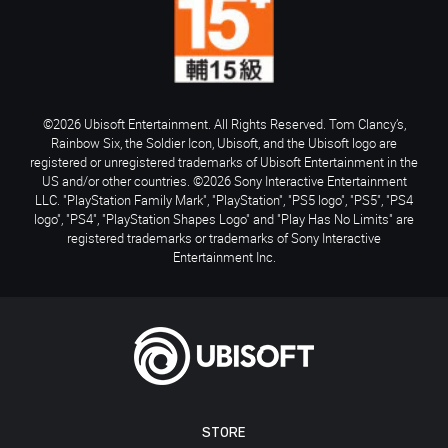
©2026 Ubisoft Entertainment. All Rights Reserved. Tom Clancy’s,
Rainbow Six, the Soldier Icon, Ubisoft, and the Ubisoft logo are
registered or unregistered trademarks of Ubisoft Entertainment in the
US and/or other countries. ©2026 Sony Interactive Entertainment
LLC. "PlayStation Family Mark", "PlayStation", "PS5 logo", "PS5", "PS4
logo", "PS4", "PlayStation Shapes Logo" and "Play Has No Limits" are
registered trademarks or trademarks of Sony Interactive
Entertainment Inc.
STORE