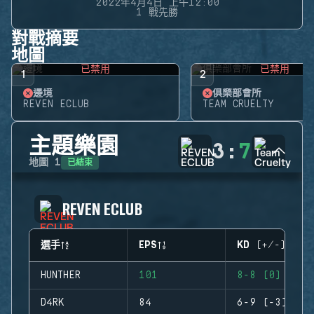
2022年4月4日 上午12:00
1 戰先勝
對戰摘要
地圖
已禁用
已禁用
1
2
邊境
俱樂部會所
REVEN ECLUB
TEAM CRUELTY
主題樂園
3
:
7
已結束
地圖
1
REVEN ECLUB
選手
EPS
KD (+/-)
HUNTHER
101
8-8 (0)
D4RK
84
6-9 (-3)