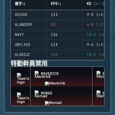
選手
EPS
KD (+/-)
GUICHO
112
9-5 (+4)
ALANDERF
82
4-5 (-1)
NAVY
126
10-5 (+5)
UNFLXED
118
9-6 (+3)
GLADIUZ
129
10-5 (+5)
特勤幹員禁用
MAVERICK
MUTE
NOMAD
WAMAI