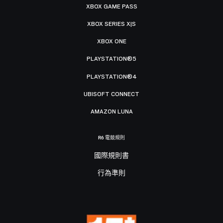
XBOX GAME PASS
XBOX SERIES X|S
XBOX ONE
PLAYSTATION®5
PLAYSTATION®4
UBISOFT CONNECT
AMAZON LUNA
R6 電競規則
國際規則書
行為準則