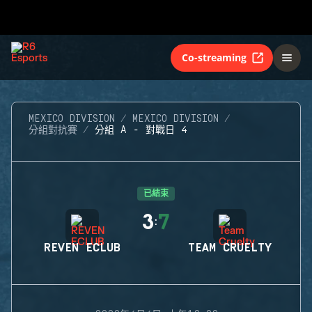
Co-streaming
MEXICO DIVISION
MEXICO DIVISION
分組對抗賽
分組 A - 對戰日 4
已結束
3
7
:
REVEN ECLUB
TEAM CRUELTY