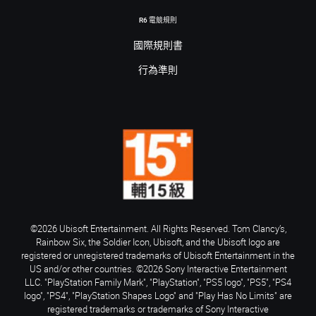
R6 電競規則
國際規則書
行為準則
©2026 Ubisoft Entertainment. All Rights Reserved. Tom Clancy’s,
Rainbow Six, the Soldier Icon, Ubisoft, and the Ubisoft logo are
registered or unregistered trademarks of Ubisoft Entertainment in the
US and/or other countries. ©2026 Sony Interactive Entertainment
LLC. "PlayStation Family Mark", "PlayStation", "PS5 logo", "PS5", "PS4
logo", "PS4", "PlayStation Shapes Logo" and "Play Has No Limits" are
registered trademarks or trademarks of Sony Interactive