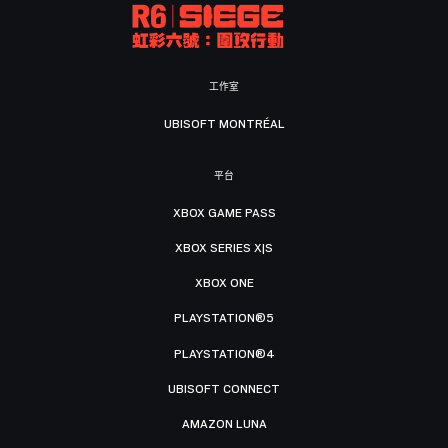
工作室
UBISOFT MONTRÉAL
平台
XBOX GAME PASS
XBOX SERIES X|S
XBOX ONE
PLAYSTATION®5
PLAYSTATION®4
UBISOFT CONNECT
AMAZON LUNA