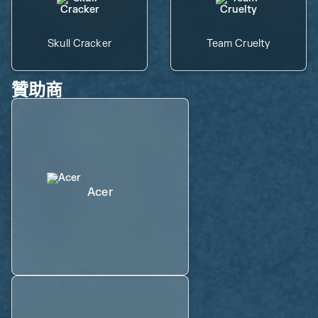
Skull Cracker
Team Cruelty
贊助商
Acer