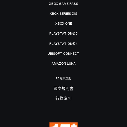
XBOX GAME PASS
XBOX SERIES X|S
XBOX ONE
PLAYSTATION®5
PLAYSTATION®4
UBISOFT CONNECT
AMAZON LUNA
R6 電競規則
國際規則書
行為準則