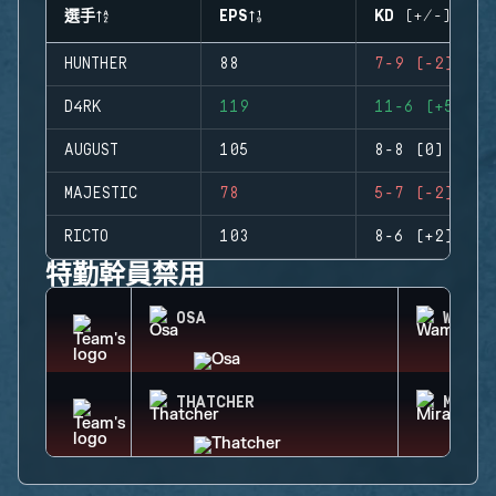
選手
EPS
KD (+/-)
HUNTHER
88
7-9 (-2)
D4RK
119
11-6 (+5)
AUGUST
105
8-8 (0)
MAJESTIC
78
5-7 (-2)
RICTO
103
8-6 (+2)
特勤幹員禁用
OSA
WAMAI
THATCHER
MIRA