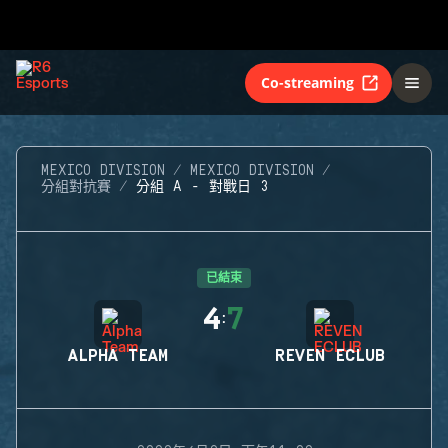
Co-streaming
MEXICO DIVISION
MEXICO DIVISION
分組對抗賽
分組 A - 對戰日 3
已結束
4
7
:
ALPHA TEAM
REVEN ECLUB