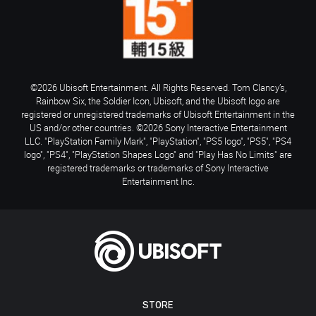
©2026 Ubisoft Entertainment. All Rights Reserved. Tom Clancy’s,
Rainbow Six, the Soldier Icon, Ubisoft, and the Ubisoft logo are
registered or unregistered trademarks of Ubisoft Entertainment in the
US and/or other countries. ©2026 Sony Interactive Entertainment
LLC. "PlayStation Family Mark", "PlayStation", "PS5 logo", "PS5", "PS4
logo", "PS4", "PlayStation Shapes Logo" and "Play Has No Limits" are
registered trademarks or trademarks of Sony Interactive
Entertainment Inc.
STORE