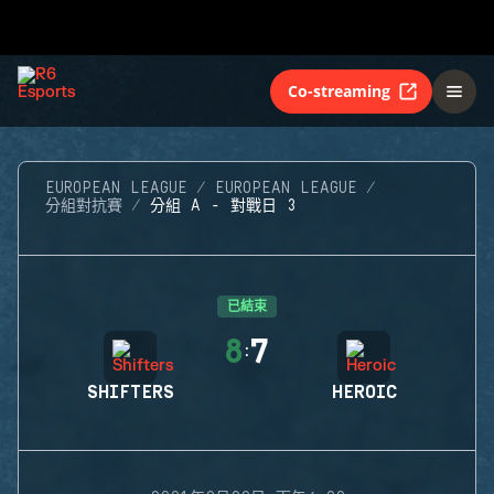
Co-streaming
EUROPEAN LEAGUE
EUROPEAN LEAGUE
分組對抗賽
分組 A - 對戰日 3
已結束
8
7
:
SHIFTERS
HEROIC