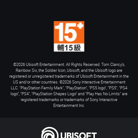
©2026 Ubisoft Entertainment. All Rights Reserved. Tom Clancy’s,
Rainbow Six, the Soldier Icon, Ubisoft, and the Ubisoft logo are
registered or unregistered trademarks of Ubisoft Entertainment in the
US and/or other countries. ©2026 Sony Interactive Entertainment
LLC. "PlayStation Family Mark", "PlayStation", "PS5 logo", "PS5", "PS4
logo", "PS4", "PlayStation Shapes Logo" and "Play Has No Limits" are
registered trademarks or trademarks of Sony Interactive
Entertainment Inc.