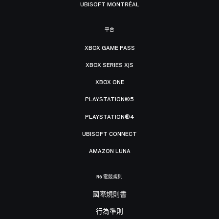
UBISOFT MONTRÉAL
平台
XBOX GAME PASS
XBOX SERIES X|S
XBOX ONE
PLAYSTATION®5
PLAYSTATION®4
UBISOFT CONNECT
AMAZON LUNA
R6 電競規則
國際規則書
行為準則