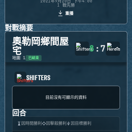
2021年9月20日 下午4:00
1 戰先勝
重播
對戰摘要
奧勒岡鄉間屋
8
:
7
宅
已結束
地圖
1
SHIFTERS
目前沒有可顯示的資料
回合
因時間勝利
因擊殺勝利
因目標勝利