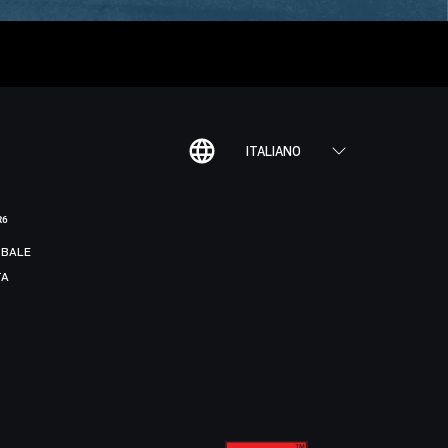
ITALIANO
R6
BALE
TA