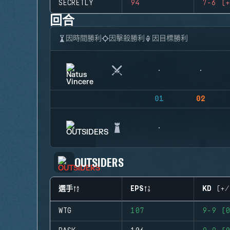
SECRETLY
94
7-6 (+
回合
因時間勝利
因擊殺勝利
因目標勝利
01
02
OUTSIDERS
選手
EPS
KD (+/
WTG
107
9-9 (0