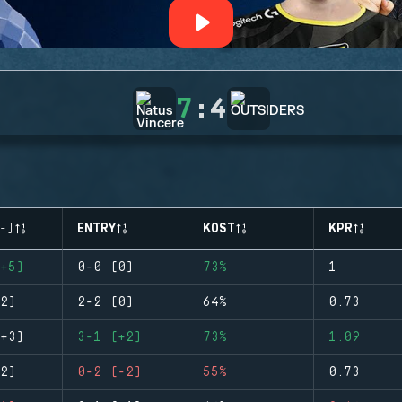
7
:
4
-)
ENTRY
KOST
KPR
+5)
0-0 (0)
73%
1
2)
2-2 (0)
64%
0.73
+3)
3-1 (+2)
73%
1.09
2)
0-2 (-2)
55%
0.73