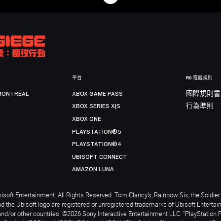
平台
R6 電競規則
MONTRÉAL
XBOX GAME PASS
國際規則書
XBOX SERIES X|S
行為準則
XBOX ONE
PLAYSTATION®5
PLAYSTATION®4
UBISOFT CONNECT
AMAZON LUNA
soft Entertainment. All Rights Reserved. Tom Clancy’s, Rainbow Six, the Soldier 
nd the Ubisoft logo are registered or unregistered trademarks of Ubisoft Enterta
and/or other countries. ©2026 Sony Interactive Entertainment LLC. "PlayStation 