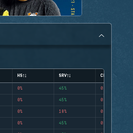
HS
SRV
CLUTCHES
0%
45%
0
0%
45%
0
0%
18%
0
0%
45%
0