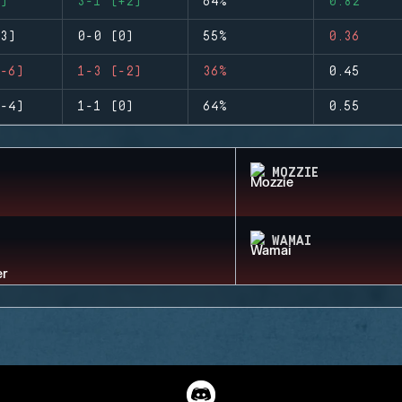
)
3-1 (+2)
64%
0.82
3)
0-0 (0)
55%
0.36
-6)
1-3 (-2)
36%
0.45
-4)
1-1 (0)
64%
0.55
MOZZIE
WAMAI