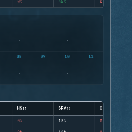
0%
45%
0
08
09
10
11
HS
SRV
CLUTCHES
0%
18%
0