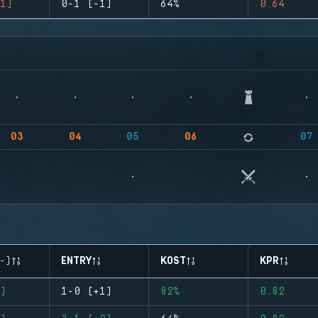
1)
0-1 (-1)
64%
0.64
03
04
05
06
07
-)
ENTRY
KOST
KPR
)
1-0 (+1)
82%
0.82