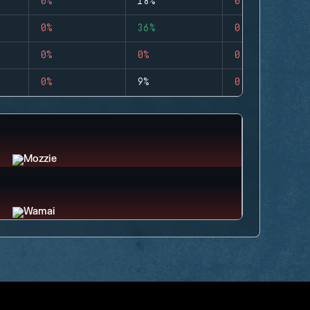
0%
18%
0
0%
36%
0
0%
0%
0
0%
9%
0