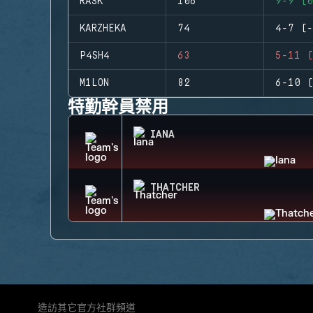
RASK
106
9-9 (0
KARZHEKA
74
4-7 (-
P4SH4
63
5-11 (
M1LON
82
6-10 (
特勤幹員禁用
IANA
THATCHER
造訪其它官方社群頻道