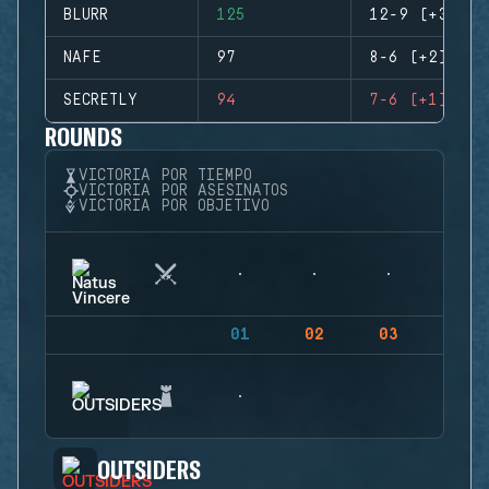
BLURR
125
12-9 (+3)
NAFE
97
8-6 (+2)
SECRETLY
94
7-6 (+1)
ROUNDS
VICTORIA POR TIEMPO
VICTORIA POR ASESINATOS
VICTORIA POR OBJETIVO
01
02
03
04
OUTSIDERS