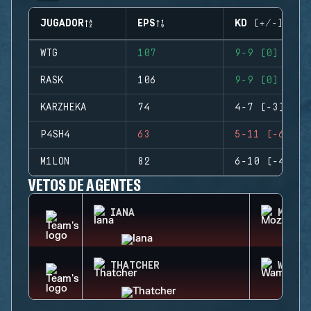
JUGADOR
EPS
KD (+/-)
WTG
107
9-9 (0)
RASK
106
9-9 (0)
KARZHEKA
74
4-7 (-3)
P4SH4
63
5-11 (-6)
M1LON
82
6-10 (-4)
VETOS DE AGENTES
IANA
MOZZI
THATCHER
WAMAI