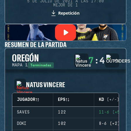
5 DE JULIO DE 2021 A LAS 17:00
MEJOR DE 1
Repetición
RESUMEN DE LA PARTIDA
OREGÓN
7
:
4
Terminadas
MAPA
1
NATUS VINCERE
JUGADOR
EPS
KD (+/-)
SAVES
122
11-6 (+5)
DOKI
102
8-6 (+2)