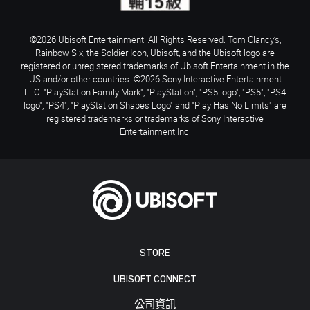
©2026 Ubisoft Entertainment. All Rights Reserved. Tom Clancy’s,
Rainbow Six, the Soldier Icon, Ubisoft, and the Ubisoft logo are
registered or unregistered trademarks of Ubisoft Entertainment in the
US and/or other countries. ©2026 Sony Interactive Entertainment
LLC. "PlayStation Family Mark", "PlayStation", "PS5 logo", "PS5", "PS4
logo", "PS4", "PlayStation Shapes Logo" and "Play Has No Limits" are
registered trademarks or trademarks of Sony Interactive
Entertainment Inc.
STORE
UBISOFT CONNECT
公司資訊