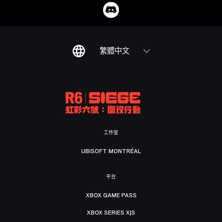
繁體中文
工作室
UBISOFT MONTRÉAL
平台
XBOX GAME PASS
XBOX SERIES X|S