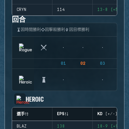
CRYN
114
13-8 (+5)
回合
因時間勝利
因擊殺勝利
因目標勝利
01
02
03
04
HEROIC
選手
EPS
KD (+/-)
BLAZ
138
18-9 (+9)