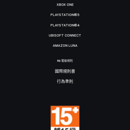
XBOX ONE
PLAYSTATION®5
PLAYSTATION®4
UBISOFT CONNECT
AMAZON LUNA
R6 電競規則
國際規則書
行為準則