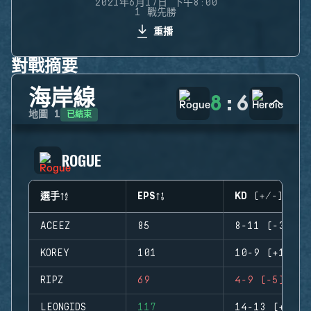
2021年6月17日 下午8:00
1 戰先勝
重播
對戰摘要
海岸線
8
:
6
已結束
地圖
1
ROGUE
選手
EPS
KD (+/-)
ACEEZ
85
8-11 (-3)
KOREY
101
10-9 (+1)
RIPZ
69
4-9 (-5)
LEONGIDS
117
14-13 (+1)