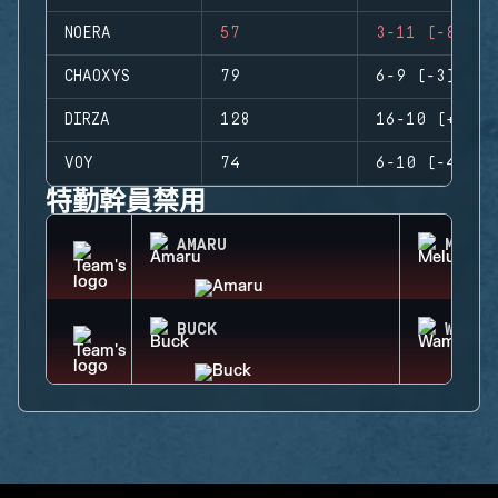
NOERA
57
3-11 (-8)
CHAOXYS
79
6-9 (-3)
DIRZA
128
16-10 (+6)
VOY
74
6-10 (-4)
特勤幹員禁用
AMARU
MELUS
BUCK
WAMAI