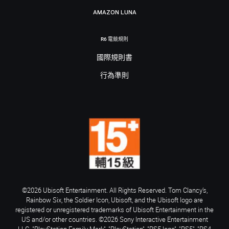
AMAZON LUNA
R6 電競規則
國際規則書
行為準則
©2026 Ubisoft Entertainment. All Rights Reserved. Tom Clancy’s,
Rainbow Six, the Soldier Icon, Ubisoft, and the Ubisoft logo are
registered or unregistered trademarks of Ubisoft Entertainment in the
US and/or other countries. ©2026 Sony Interactive Entertainment
LLC. "PlayStation Family Mark", "PlayStation", "PS5 logo", "PS5", "PS4