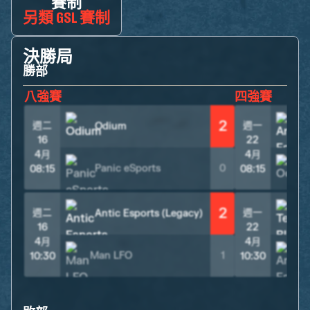
賽制
另類 GSL 賽制
決勝局
勝部
八強賽
四強賽
2
週二
週一
Odium
16
22
4月
4月
Panic eSports
0
08:15
08:15
2
週二
週一
Antic Esports (Legacy)
T
16
22
4月
4月
Man LFO
1
10:30
10:30