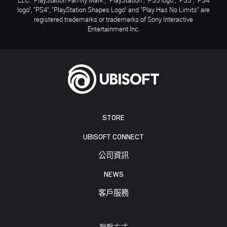
logo", "PS4", "PlayStation Shapes Logo" and "Play Has No Limits" are
registered trademarks or trademarks of Sony Interactive
Entertainment Inc.
STORE
UBISOFT CONNECT
公司資訊
NEWS
客戶服務