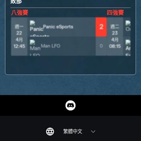
敗部
八強賽
四強賽
2
週一
週二
Panic eSports
22
23
4月
4月
Man LFO
0
12:45
08:15
繁體中文