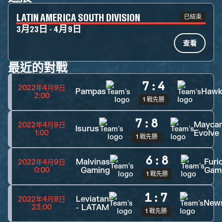
LATIN AMERICA SOUTH DIVISION
已結束
3月23日 - 4月9日
查看
最近的對戰
7
:
4
2022年4月9日
Pampas
Hawk
2:00
1 戰先勝
7
:
8
Mayca
2022年4月9日
Isurus
Evolve
1:00
1 戰先勝
6
:
8
Malvinas
Furi
2022年4月9日
Gaming
Gam
0:00
1 戰先勝
1
:
7
Leviatan
2022年4月8日
New
- LATAM
23:00
1 戰先勝