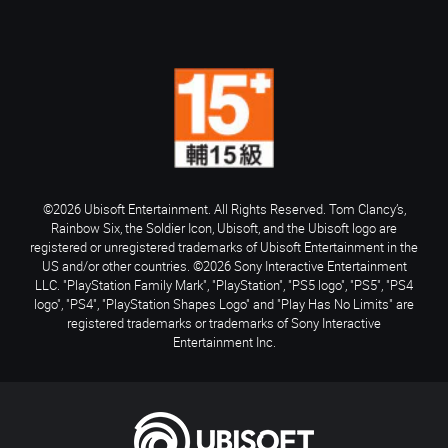
©2026 Ubisoft Entertainment. All Rights Reserved. Tom Clancy’s,
Rainbow Six, the Soldier Icon, Ubisoft, and the Ubisoft logo are
registered or unregistered trademarks of Ubisoft Entertainment in the
US and/or other countries. ©2026 Sony Interactive Entertainment
LLC. "PlayStation Family Mark", "PlayStation", "PS5 logo", "PS5", "PS4
logo", "PS4", "PlayStation Shapes Logo" and "Play Has No Limits" are
registered trademarks or trademarks of Sony Interactive
Entertainment Inc.