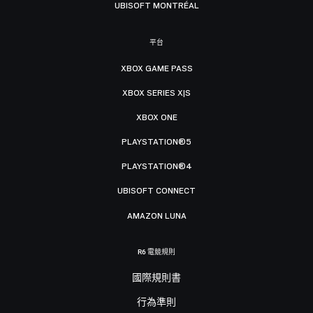
UBISOFT MONTRÉAL
平台
XBOX GAME PASS
XBOX SERIES X|S
XBOX ONE
PLAYSTATION®5
PLAYSTATION®4
UBISOFT CONNECT
AMAZON LUNA
R6 電競規則
國際規則書
行為準則