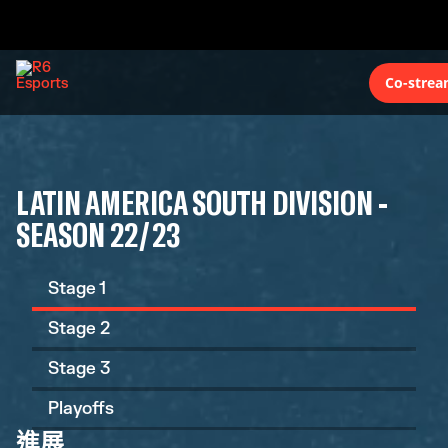
Co-strea
LATIN AMERICA SOUTH DIVISION -
SEASON 22/23
Stage 1
Stage 2
Stage 3
Playoffs
進展