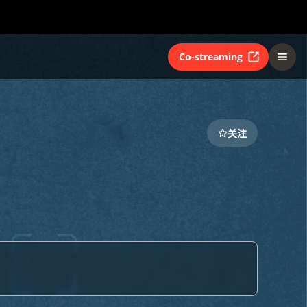
Co-streaming
关注