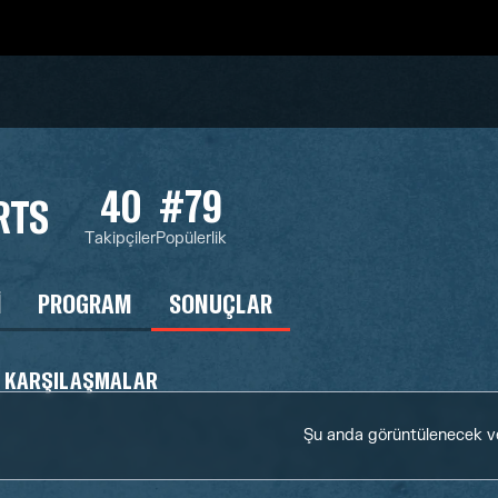
40
#79
RTS
Takipçiler
Popülerlik
I
PROGRAM
SONUÇLAR
Ş KARŞILAŞMALAR
Şu anda görüntülenecek v