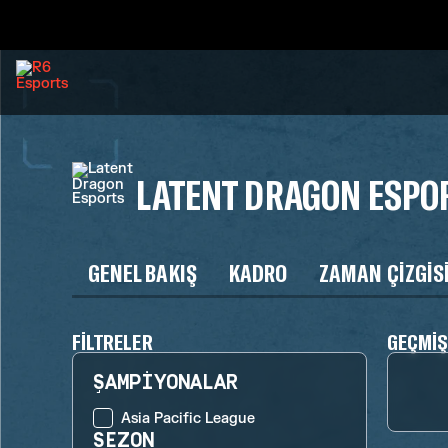
LATENT DRAGON ESPO
GENEL BAKIŞ
KADRO
ZAMAN ÇIZGIS
FILTRELER
GEÇMI
ŞAMPIYONALAR
Asia Pacific League
SEZON