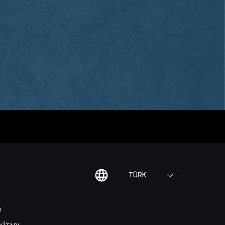
TÜRK
I