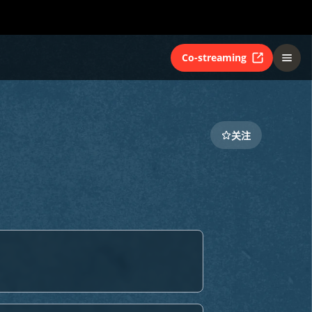
Co-streaming
关注