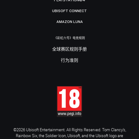
UBISOFT CONNECT
AMAZON LUNA
《彩虹六号》电竞规则
全球赛区规则手册
行为准则
©2026 Ubisoft Entertainment. All Rights Reserved. Tom Clancy’s,
Rainbow Six, the Soldier Icon, Ubisoft, and the Ubisoft logo are