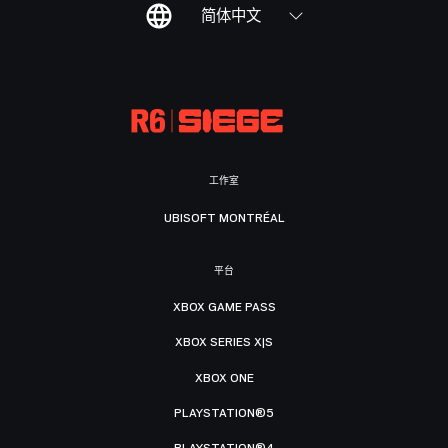
简体中文
工作室
UBISOFT MONTRÉAL
平台
XBOX GAME PASS
XBOX SERIES X|S
XBOX ONE
PLAYSTATION®5
PLAYSTATION®4