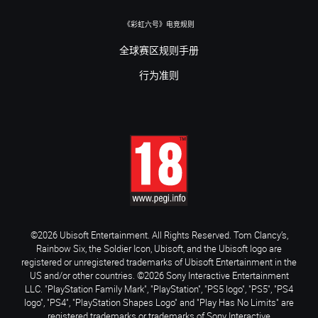
《彩虹六号》电竞规则
全球赛区规则手册
行为准则
©2026 Ubisoft Entertainment. All Rights Reserved. Tom Clancy’s,
Rainbow Six, the Soldier Icon, Ubisoft, and the Ubisoft logo are
registered or unregistered trademarks of Ubisoft Entertainment in the
US and/or other countries. ©2026 Sony Interactive Entertainment
LLC. "PlayStation Family Mark", "PlayStation", "PS5 logo", "PS5", "PS4
logo", "PS4", "PlayStation Shapes Logo" and "Play Has No Limits" are
registered trademarks or trademarks of Sony Interactive