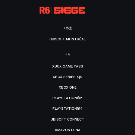
工作室
UBISOFT MONTRÉAL
平台
XBOX GAME PASS
XBOX SERIES X|S
XBOX ONE
PLAYSTATION®5
PLAYSTATION®4
UBISOFT CONNECT
AMAZON LUNA