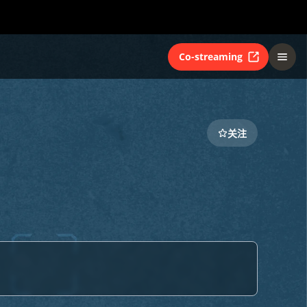
Co-streaming
关注