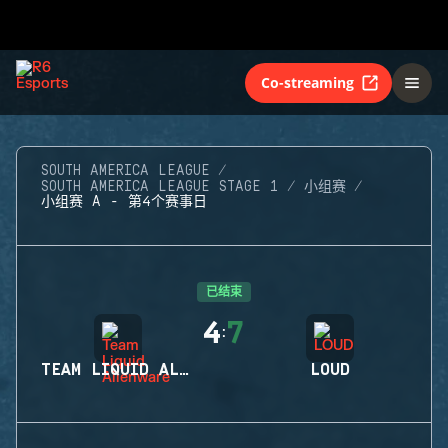
Co-streaming
SOUTH AMERICA LEAGUE
SOUTH AMERICA LEAGUE STAGE 1
小组赛
小组赛 A - 第4个赛事日
已结束
4
7
:
TEAM LIQUID ALIENWARE
LOUD