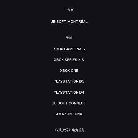
工作室
UBISOFT MONTRÉAL
平台
XBOX GAME PASS
XBOX SERIES X|S
XBOX ONE
PLAYSTATION®5
PLAYSTATION®4
UBISOFT CONNECT
AMAZON LUNA
《彩虹六号》电竞规则