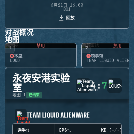
6月21日 16:00
BO1
回放
对战概况
地图
禁用
禁用
1
2
木屋
领事馆
LOUD
TEAM LIQUID ALIENW
永夜安港实验
4
:
7
室
已结束
地图
1
TEAM LIQUID ALIENWARE
选手
EPS
KD (+/-)