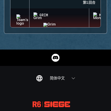
第1回合
GRIM
MONTA
简体中文