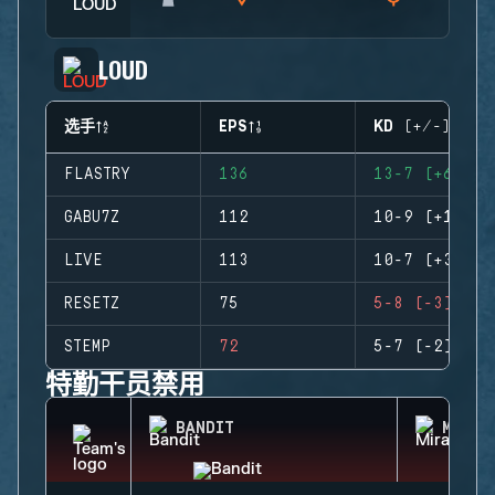
LOUD
选手
EPS
KD (+/-)
FLASTRY
136
13-7 (+6)
GABU7Z
112
10-9 (+1)
LIVE
113
10-7 (+3)
RESETZ
75
5-8 (-3)
STEMP
72
5-7 (-2)
特勤干员禁用
BANDIT
MIRA