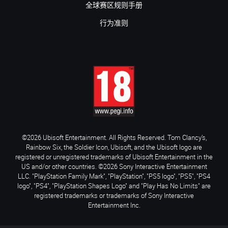
全球赛区规则手册
行为准则
©2026 Ubisoft Entertainment. All Rights Reserved. Tom Clancy’s,
Rainbow Six, the Soldier Icon, Ubisoft, and the Ubisoft logo are
registered or unregistered trademarks of Ubisoft Entertainment in the
US and/or other countries. ©2026 Sony Interactive Entertainment
LLC. "PlayStation Family Mark", "PlayStation", "PS5 logo", "PS5", "PS4
logo", "PS4", "PlayStation Shapes Logo" and "Play Has No Limits" are
registered trademarks or trademarks of Sony Interactive
Entertainment Inc.