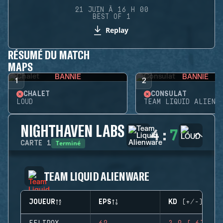
21 JUIN À 16 H 00
BEST OF 1
Replay
RÉSUMÉ DU MATCH
MAPS
BANNIE
BANNIE
1
2
CHALET
CONSULAT
LOUD
TEAM LIQUID ALIENW
NIGHTHAVEN LABS
4
:
7
Terminé
CARTE
1
TEAM LIQUID ALIENWARE
JOUEUR
EPS
KD (+/-)