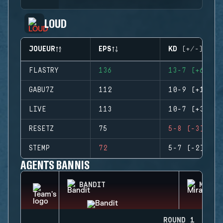
LOUD
JOUEUR
EPS
KD (+/-)
FLASTRY
136
13-7 (+6)
GABU7Z
112
10-9 (+1)
LIVE
113
10-7 (+3)
RESETZ
75
5-8 (-3)
STEMP
72
5-7 (-2)
AGENTS BANNIS
BANDIT
MIRA
ROUND 1