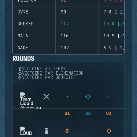
FELIPOX
62
3-9 (-6)
JV92
90
7-8 (-1)
KHEYZE
119
10-8 (+2)
MAIA
115
10-9 (+1)
NADE
102
8-9 (-1)
ROUNDS
VICTOIRE AU TEMPS
VICTOIRE PAR ÉLIMINATION
VICTOIRE PAR OBJECTIF
01
02
03
04