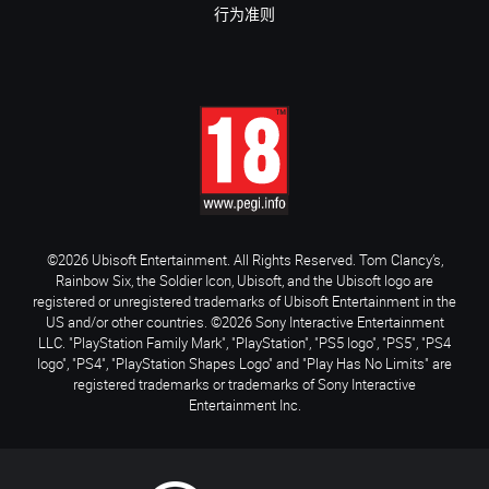
行为准则
©2026 Ubisoft Entertainment. All Rights Reserved. Tom Clancy’s,
Rainbow Six, the Soldier Icon, Ubisoft, and the Ubisoft logo are
registered or unregistered trademarks of Ubisoft Entertainment in the
US and/or other countries. ©2026 Sony Interactive Entertainment
LLC. "PlayStation Family Mark", "PlayStation", "PS5 logo", "PS5", "PS4
logo", "PS4", "PlayStation Shapes Logo" and "Play Has No Limits" are
registered trademarks or trademarks of Sony Interactive
Entertainment Inc.