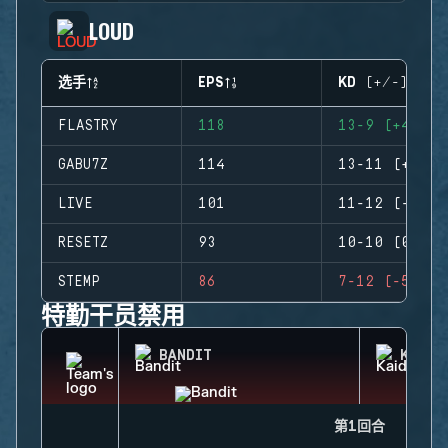
LOUD
选手
EPS
KD (+/-)
FLASTRY
118
13-9 (+4)
GABU7Z
114
13-11 (+2)
LIVE
101
11-12 (-1)
RESETZ
93
10-10 (0)
STEMP
86
7-12 (-5)
特勤干员禁用
BANDIT
KAID
第1回合