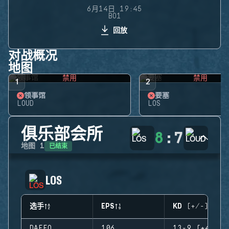
6月14日 19:45
BO1
回放
对战概况
地图
禁用
禁用
1
2
领事馆
要塞
LOUD
LOS
俱乐部会所
8
:
7
已结束
地图
1
LOS
选手
EPS
KD (+/-)
DAFFO
106
13-9 (+4)