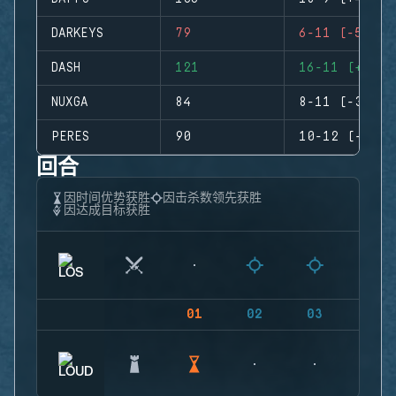
DARKEYS
79
6-11 (-5)
DASH
121
16-11 (+5)
NUXGA
84
8-11 (-3)
PERES
90
10-12 (-2)
回合
因时间优势获胜
因击杀数领先获胜
因达成目标获胜
01
02
03
04