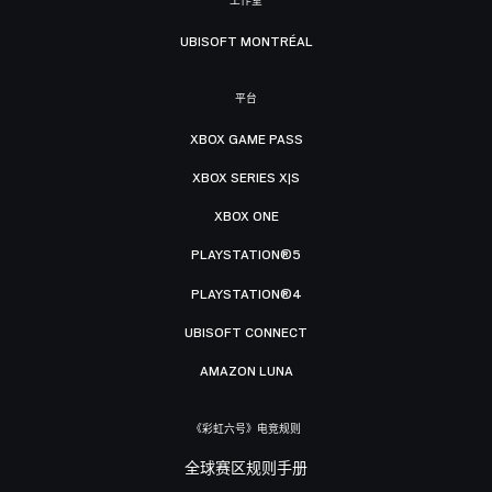
工作室
UBISOFT MONTRÉAL
平台
XBOX GAME PASS
XBOX SERIES X|S
XBOX ONE
PLAYSTATION®5
PLAYSTATION®4
UBISOFT CONNECT
AMAZON LUNA
《彩虹六号》电竞规则
全球赛区规则手册