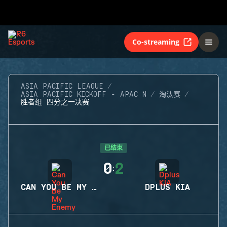
Co-streaming
ASIA PACIFIC LEAGUE
ASIA PACIFIC KICKOFF - APAC N
淘汰赛
胜者组 四分之一决赛
已结束
0
2
:
CAN YOU BE MY ENEMY
DPLUS KIA