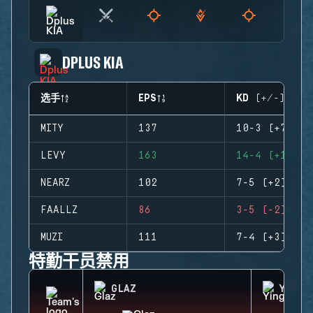
DPLUS KIA
选手
EPS
KD (+/-)
MITY
137
10-3 (+7)
LEVY
163
14-4 (+10)
NEARZ
102
7-5 (+2)
FAALLZ
86
3-5 (-2)
MUZI
111
7-4 (+3)
特勤干员禁用
GLAZ
YING