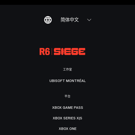
简体中文
工作室
UBISOFT MONTRÉAL
平台
XBOX GAME PASS
XBOX SERIES X|S
XBOX ONE