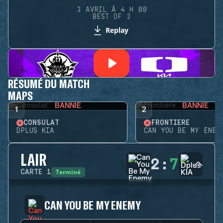
3 AVRIL À 4 H 00
BEST OF 3
Replay
RÉSUMÉ DU MATCH
MAPS
BANNIE
BANNIE
1
2
CONSULAT
FRONTIÈRE
DPLUS KIA
CAN YOU BE MY ENEM
LAIR
2
:
7
Terminé
CARTE
1
CAN YOU BE MY ENEMY