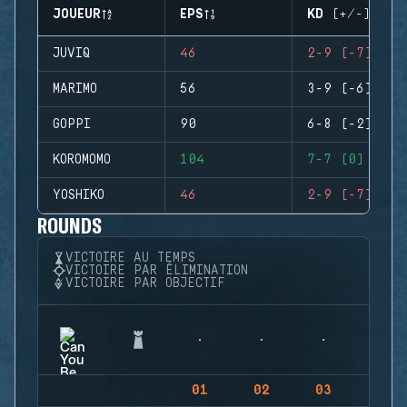
JOUEUR
EPS
KD (+/-)
JUVIQ
46
2-9 (-7)
MARIMO
56
3-9 (-6)
GOPPI
90
6-8 (-2)
KOROMOMO
104
7-7 (0)
YOSHIKO
46
2-9 (-7)
ROUNDS
VICTOIRE AU TEMPS
VICTOIRE PAR ÉLIMINATION
VICTOIRE PAR OBJECTIF
01
02
03
04