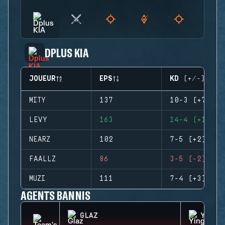
DPLUS KIA
JOUEUR
EPS
KD (+/-)
MITY
137
10-3 (+7)
LEVY
163
14-4 (+10)
NEARZ
102
7-5 (+2)
FAALLZ
86
3-5 (-2)
MUZI
111
7-4 (+3)
AGENTS BANNIS
GLAZ
YING