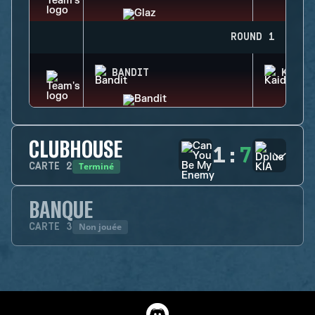
ROUND 1
BANDIT
KAID
CLUBHOUSE
1
:
7
Terminé
CARTE
2
BANQUE
Non jouée
CARTE
3