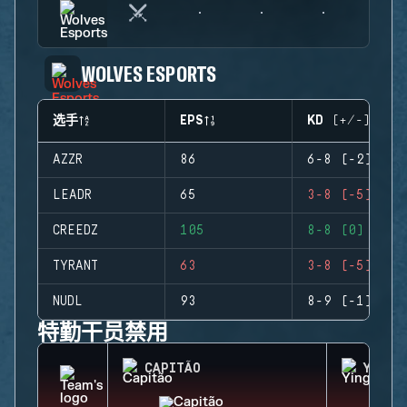
WOLVES ESPORTS
选手
EPS
KD (+/-)
AZZR
86
6-8 (-2)
LEADR
65
3-8 (-5)
CREEDZ
105
8-8 (0)
TYRANT
63
3-8 (-5)
NUDL
93
8-9 (-1)
特勤干员禁用
CAPITÃO
YING