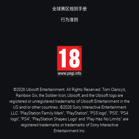
全球赛区规则手册
行为准则
©2026 Ubisoft Entertainment. All Rights Reserved. Tom Clancy’s,
Rainbow Six, the Soldier Icon, Ubisoft, and the Ubisoft logo are
registered or unregistered trademarks of Ubisoft Entertainment in the
US and/or other countries. ©2026 Sony Interactive Entertainment
LLC. "PlayStation Family Mark", "PlayStation", "PS5 logo", "PS5", "PS4
logo", "PS4", "PlayStation Shapes Logo" and "Play Has No Limits" are
registered trademarks or trademarks of Sony Interactive
Entertainment Inc.