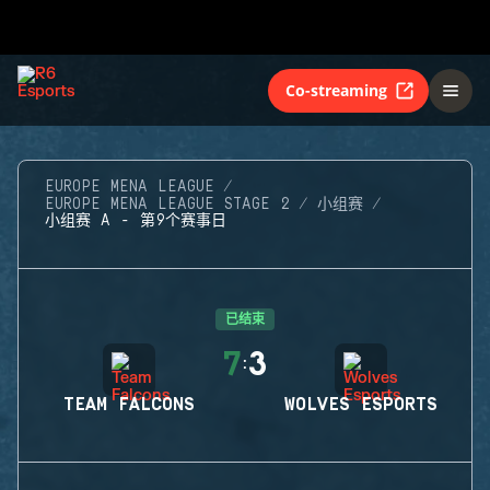
Co-streaming
EUROPE MENA LEAGUE
EUROPE MENA LEAGUE STAGE 2
小组赛
小组赛 A - 第9个赛事日
已结束
7
3
:
TEAM FALCONS
WOLVES ESPORTS