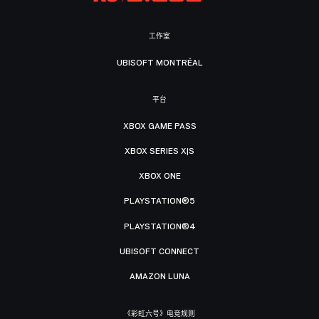
工作室
UBISOFT MONTRÉAL
平台
XBOX GAME PASS
XBOX SERIES X|S
XBOX ONE
PLAYSTATION®5
PLAYSTATION®4
UBISOFT CONNECT
AMAZON LUNA
《彩虹六号》电竞规则