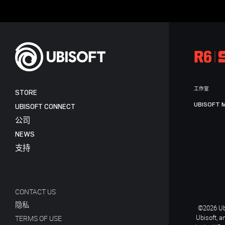
工作室
STORE
UBISOFT 
UBISOFT CONNECT
公司
NEWS
支持
CONTACT US
隐私
©2026 Ubi
Ubisoft, a
TERMS OF USE