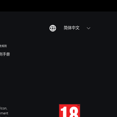
简体中文
竞规则
则手册
Icon,
inment