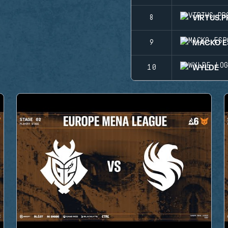
VIRTUS.P
8
MACKO E
9
WYLDE
10