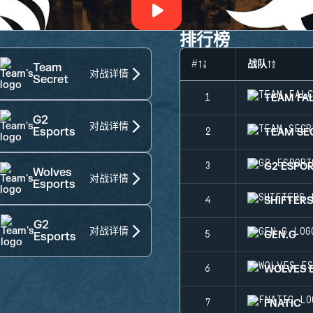
排行榜
#
战队
Team
对战详情
Secret
TEAM FA
1
G2
对战详情
Esports
TEAM SE
2
G2 ESPO
3
Wolves
对战详情
Esports
SHIFTER
4
G2
对战详情
GEN.G
5
Esports
WOLVES 
6
FNATIC
7