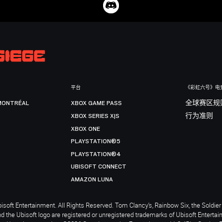
平台
《彩虹六号》电
MONTRÉAL
XBOX GAME PASS
全球赛区规
XBOX SERIES X|S
行为准则
XBOX ONE
PLAYSTATION®5
PLAYSTATION®4
UBISOFT CONNECT
AMAZON LUNA
soft Entertainment. All Rights Reserved. Tom Clancy’s, Rainbow Six, the Soldier 
nd the Ubisoft logo are registered or unregistered trademarks of Ubisoft Enterta