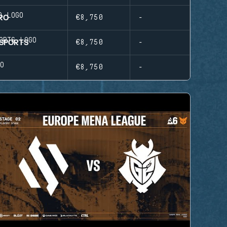
RO
€8,750
-
SPORTS
€8,750
-
€8,750
-