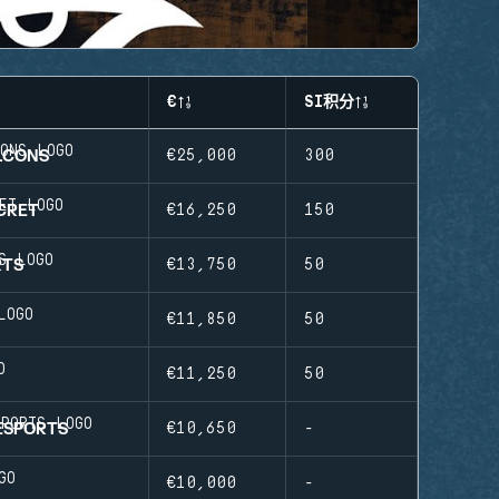
€
SI积分
LCONS
€25,000
300
CRET
€16,250
150
RTS
€13,750
50
S
€11,850
50
€11,250
50
ESPORTS
€10,650
-
€10,000
-