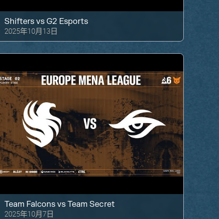
Shifters
vs
G2 Esports
2025年10月13日
Team Falcons
vs
Team Secret
2025年10月7日