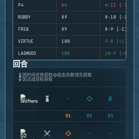
P4
64
4-11 (-7)
ROBBY
89
8-10 (-2)
FREQ
89
8-9 (-1)
VIRTUE
100
9-8 (+1)
LASMOOO
108
10-9 (+1)
回合
因时间优势获胜
因击杀数领先获胜
因达成目标获胜
01
02
03
04