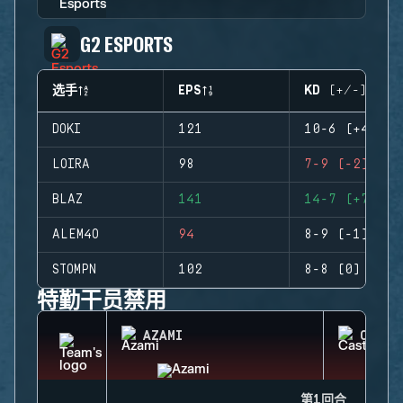
G2 ESPORTS
选手
EPS
KD (+/-)
DOKI
121
10-6 (+4)
LOIRA
98
7-9 (-2)
BLAZ
141
14-7 (+7)
ALEM4O
94
8-9 (-1)
STOMPN
102
8-8 (0)
特勤干员禁用
AZAMI
CASTL
第1回合