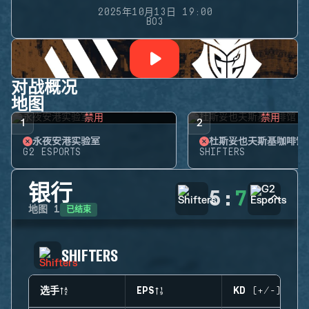
2025年10月13日 19:00
BO3
对战概况
地图
禁用
禁用
1
2
永夜安港实验室
杜斯妥也夫斯基咖啡馆
G2 ESPORTS
SHIFTERS
银行
5
:
7
已结束
地图
1
SHIFTERS
选手
EPS
KD (+/-)