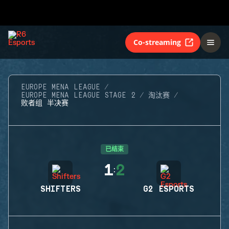
Co-streaming
EUROPE MENA LEAGUE
EUROPE MENA LEAGUE STAGE 2
淘汰赛
败者组 半决赛
已结束
1
2
:
SHIFTERS
G2 ESPORTS