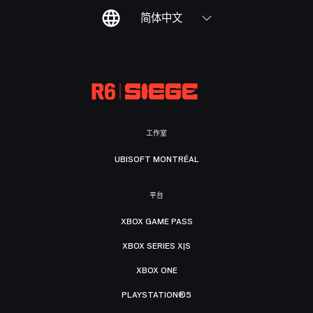
简体中文
工作室
UBISOFT MONTRÉAL
平台
XBOX GAME PASS
XBOX SERIES X|S
XBOX ONE
PLAYSTATION®5