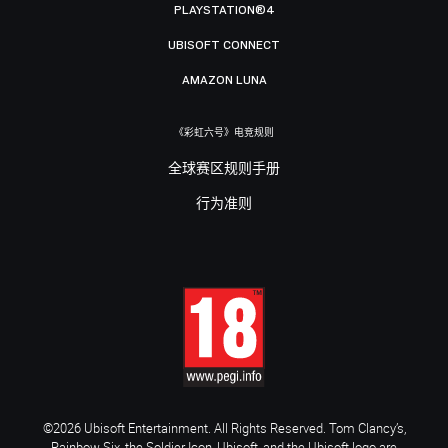
PLAYSTATION®4
UBISOFT CONNECT
AMAZON LUNA
《彩虹六号》电竞规则
全球赛区规则手册
行为准则
©2026 Ubisoft Entertainment. All Rights Reserved. Tom Clancy’s,
Rainbow Six, the Soldier Icon, Ubisoft, and the Ubisoft logo are